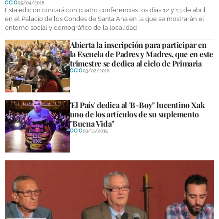
OCIO
05/04/2018
DEPORTES
Esta edición contará con cuatro conferencias los días 12 y 13 de abril
en el Palacio de los Condes de Santa Ana en la que se mostrarán el
entorno social y demográfico de la localidad
COMPETICIONES
Abierta la inscripción para participar en
DEPORTE BASE
la Escuela de Padres y Madres, que en este
trimestre se dedica al ciclo de Primaria
OPINIÓN
OCIO
03/02/2016
VENTANA CIUDADANA
'El País' dedica al 'B-Boy" lucentino Xak
CÓRDOBA
uno de los artículos de su suplemento
"Buena Vida"
PROVINCIA
OCIO
03/11/2015
SUBBÉTICA HOY
SALUD
OBRAS
NECROLÓGICAS