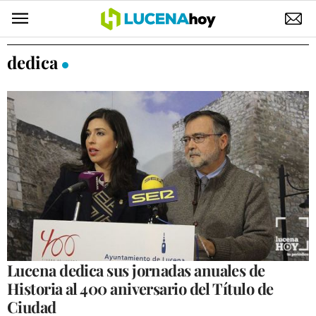
POLÍTICA
dedica
AYUNTAMIENTO
ELECCIONES
SUCESOS
ECONOMÍA
DESARROLLO LOCAL
LUCENA EMPRESAS
OCIO
Lucena dedica sus jornadas anuales de
Historia al 400 aniversario del Título de
COFRADÍAS
Ciudad