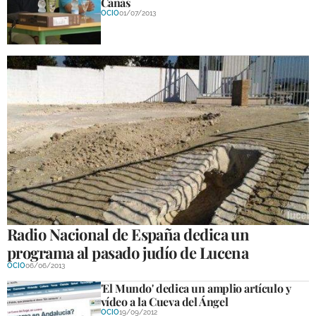
Cañas
OCIO
01/07/2013
Radio Nacional de España dedica un
programa al pasado judío de Lucena
OCIO
06/06/2013
'El Mundo' dedica un amplio artículo y
vídeo a la Cueva del Ángel
OCIO
19/09/2012