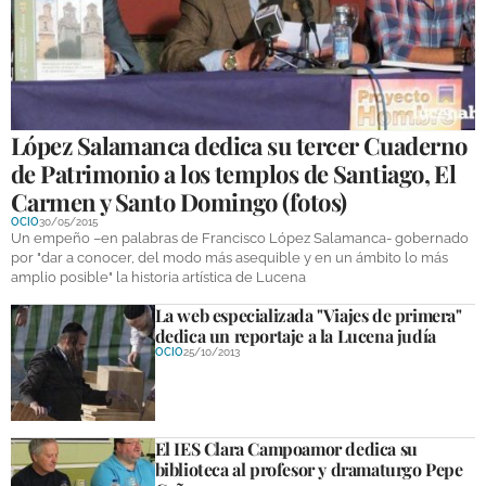
GALERÍAS
López Salamanca dedica su tercer Cuaderno
de Patrimonio a los templos de Santiago, El
Carmen y Santo Domingo (fotos)
OCIO
30/05/2015
Un empeño –en palabras de Francisco López Salamanca- gobernado
por "dar a conocer, del modo más asequible y en un ámbito lo más
amplio posible" la historia artística de Lucena
La web especializada "Viajes de primera"
dedica un reportaje a la Lucena judía
OCIO
25/10/2013
El IES Clara Campoamor dedica su
biblioteca al profesor y dramaturgo Pepe