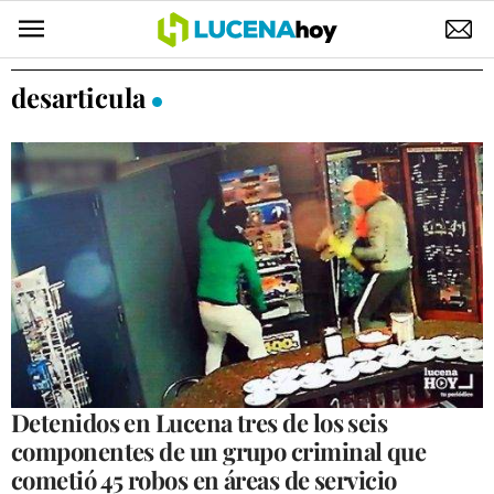
POLÍTICA
desarticula
AYUNTAMIENTO
ELECCIONES
SUCESOS
ECONOMÍA
DESARROLLO LOCAL
LUCENA EMPRESAS
OCIO
Detenidos en Lucena tres de los seis
componentes de un grupo criminal que
COFRADÍAS
cometió 45 robos en áreas de servicio