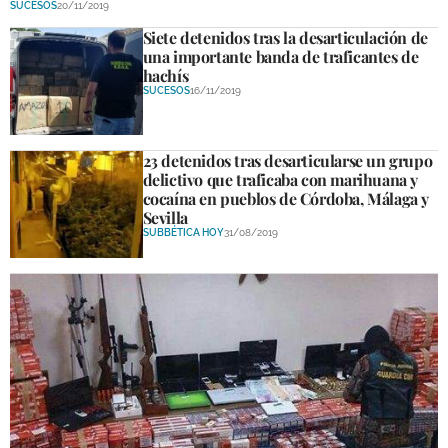
SUCESOS
20/11/2019
DEPORTES
Siete detenidos tras la desarticulación de
una importante banda de traficantes de
COMPETICIONES
hachís
SUCESOS
16/11/2019
DEPORTE BASE
OPINIÓN
23 detenidos tras desarticularse un grupo
delictivo que traficaba con marihuana y
VENTANA CIUDADANA
cocaína en pueblos de Córdoba, Málaga y
Sevilla
CÓRDOBA
SUBBÉTICA HOY
31/08/2019
PROVINCIA
SUBBÉTICA HOY
SALUD
OBRAS
NECROLÓGICAS