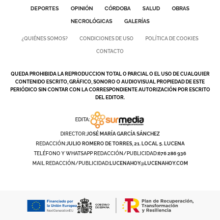
DEPORTES
OPINIÓN
CÓRDOBA
SALUD
OBRAS
NECROLÓGICAS
GALERÍAS
¿QUIÉNES SOMOS?
CONDICIONES DE USO
POLÍTICA DE COOKIES
CONTACTO
QUEDA PROHIBIDA LA REPRODUCCION TOTAL O PARCIAL O EL USO DE CUALQUIER
CONTENIDO ESCRITO, GRÁFICO, SONORO O AUDIOVISUAL PROPIEDAD DE ESTE
PERIÓDICO SIN CONTAR CON LA CORRESPONDIENTE AUTORIZACIÓN POR ESCRITO
DEL EDITOR.
EDITA:
DIRECTOR:
JOSÉ MARÍA GARCÍA SÁNCHEZ
REDACCIÓN:
JULIO ROMERO DE TORRES, 21. LOCAL 5. LUCENA
TELÉFONO Y WHATSAPP REDACCIÓN/PUBLICIDAD:
676 286 936
MAIL REDACCIÓN/PUBLICIDAD:
LUCENAHOY@LUCENAHOY.COM