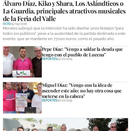
Álvaro Díaz, Kiko y Shara, Los Aslándticos o
La Guardia, principales atractivos musicales
de la Feria del Valle
OCIO
05/09/2016
Morales subrayó que la intención ha sido diseñar unos festejos "para
todos los públicos", pese a la austeridad de la partida destinada a este
evento, que se mantiene en 77.000 euros, como el pasado año.
Pepe Díaz: "Vengo a saldar la deuda que
tengo con el pueblo de Lucena"
DEPORTES
23/07/2015
Miguel Díaz: "Vengo con la idea de
ascender este año; no hay otra cosa que
meterse en la cabeza"
DEPORTES
16/07/2015