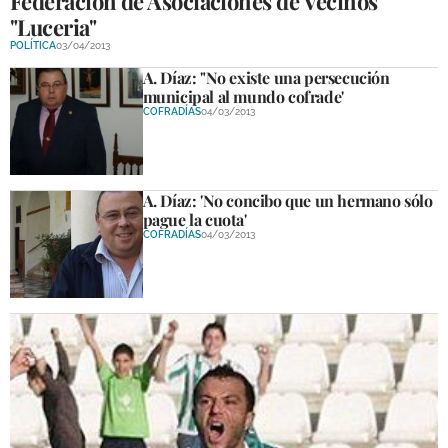
Federación de Asociaciones de Vecinos
"Luceria"
POLÍTICA
03/04/2013
A. Díaz: "No existe una persecución
municipal al mundo cofrade'
COFRADÍAS
04/03/2013
A. Díaz: 'No concibo que un hermano sólo
pague la cuota'
COFRADÍAS
04/03/2013