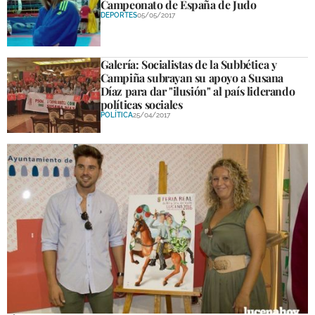
Campeonato de España de Judo
DEPORTES
05/05/2017
Galería: Socialistas de la Subbética y
Campiña subrayan su apoyo a Susana
Díaz para dar "ilusión" al país liderando
políticas sociales
POLÍTICA
25/04/2017