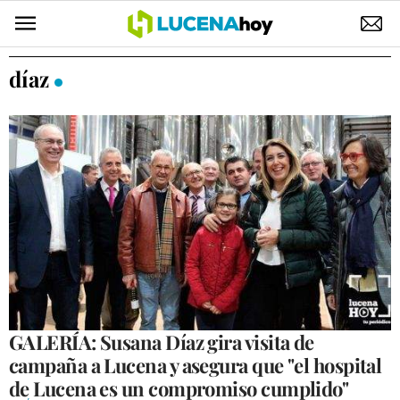
POLÍTICA
díaz
AYUNTAMIENTO
ELECCIONES
SUCESOS
ECONOMÍA
DESARROLLO LOCAL
LUCENA EMPRESAS
OCIO
GALERÍA: Susana Díaz gira visita de
campaña a Lucena y asegura que "el hospital
COFRADÍAS
de Lucena es un compromiso cumplido"