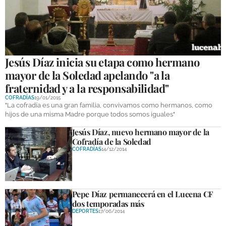
Jesús Díaz inicia su etapa como hermano
mayor de la Soledad apelando "a la
fraternidad y a la responsabilidad"
COFRADÍAS
19/01/2015
"La cofradía es una gran familia, convivamos como hermanos, como
hijos de una misma Madre porque todos somos iguales"
Jesús Díaz, nuevo hermano mayor de la
Cofradía de la Soledad
COFRADÍAS
14/12/2014
Pepe Díaz permanecerá en el Lucena CF
dos temporadas más
DEPORTES
17/06/2014