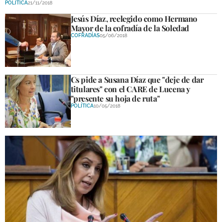
POLÍTICA
21/11/2018
DEPORTES
Jesús Díaz, reelegido como Hermano
Mayor de la cofradía de la Soledad
COMPETICIONES
COFRADÍAS
05/06/2018
DEPORTE BASE
OPINIÓN
Cs pide a Susana Díaz que "deje de dar
titulares" con el CARE de Lucena y
VENTANA CIUDADANA
"presente su hoja de ruta"
POLÍTICA
10/05/2018
CÓRDOBA
PROVINCIA
SUBBÉTICA HOY
SALUD
OBRAS
NECROLÓGICAS