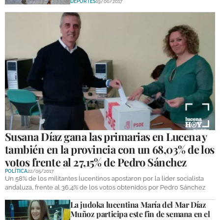
DEPORTES
19/06/2017
Susana Díaz gana las primarias en Lucena y
también en la provincia con un 68,03% de los
votos frente al 27,15% de Pedro Sánchez
POLÍTICA
22/05/2017
Un 58% de los militantes lucentinos apostaron por la líder socialista
andaluza, frente al 36,4% de los votos obtenidos por Pedro Sánchez
La judoka lucentina María del Mar Díaz
Muñoz participa este fin de semana en el