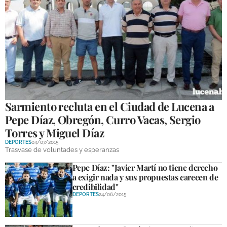
Sarmiento recluta en el Ciudad de Lucena a
Pepe Díaz, Obregón, Curro Vacas, Sergio
Torres y Miguel Díaz
DEPORTES
04/07/2015
Trasvase de voluntades y esperanzas
Pepe Díaz: "Javier Martí no tiene derecho
a exigir nada y sus propuestas carecen de
credibilidad"
DEPORTES
24/06/2015