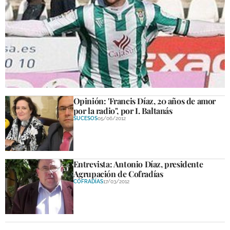
El exjugador del Córdoba Pepe Díaz se
entrena con el Lucena
DEPORTES
10/01/2013
Opinión: 'Francis Díaz, 20 años de amor
por la radio", por I. Baltanás
SUCESOS
05/06/2012
Entrevista: Antonio Díaz, presidente
Agrupación de Cofradías
COFRADÍAS
17/03/2012