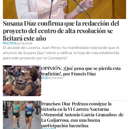
GALERÍAS
Susana Díaz confirma que la redacción del
proyecto del centro de alta resolución se
licitará este año
POLÍTICA
09/05/2018
El alcalde de Lucena, Juan Pérez, ha manifestado esta tarde que el
anuncio de Susana Díaz "viene a ratificar la hoja de ruta establecida
para este proyecto por la Consejería".
OPINIÓN: ¡Qué pena que se pierda esta
tradición!, por Francis Díaz
OCIO
17/07/2017
Francisco Díaz Pedraza consigue la
victoria en la VI Carrera Nocturna
«Memorial Antonio García Granados» de
La Guijarrosa, con una buena
participación lucentina