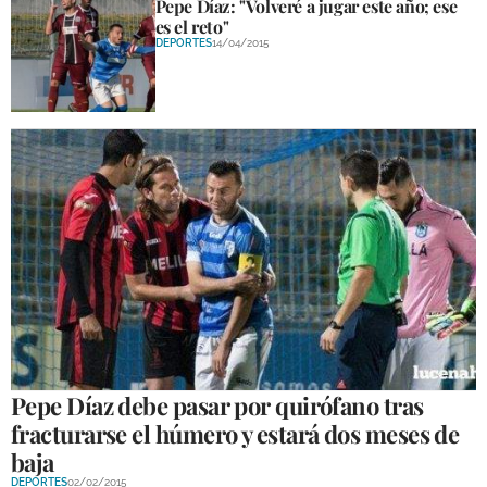
Pepe Díaz: "Volveré a jugar este año; ese
es el reto"
DEPORTES
14/04/2015
Pepe Díaz debe pasar por quirófano tras
fracturarse el húmero y estará dos meses de
baja
DEPORTES
02/02/2015