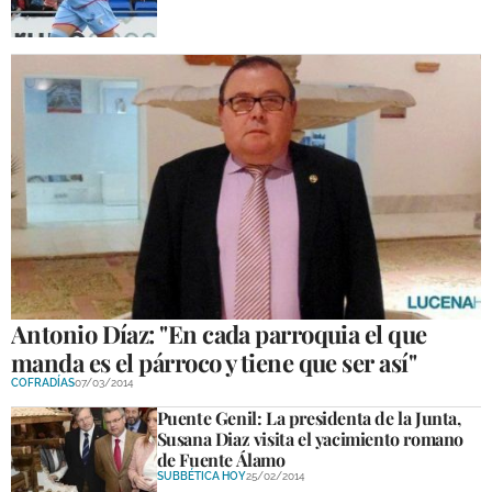
Antonio Díaz: "En cada parroquia el que
manda es el párroco y tiene que ser así"
COFRADÍAS
07/03/2014
Puente Genil: La presidenta de la Junta,
Susana Diaz visita el yacimiento romano
de Fuente Álamo
SUBBÉTICA HOY
25/02/2014