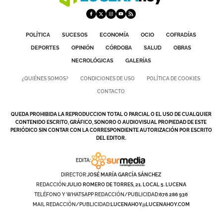
GALERÍAS
POLÍTICA
SUCESOS
ECONOMÍA
OCIO
COFRADÍAS
DEPORTES
OPINIÓN
CÓRDOBA
SALUD
OBRAS
NECROLÓGICAS
GALERÍAS
¿QUIÉNES SOMOS?
CONDICIONES DE USO
POLÍTICA DE COOKIES
CONTACTO
QUEDA PROHIBIDA LA REPRODUCCION TOTAL O PARCIAL O EL USO DE CUALQUIER
CONTENIDO ESCRITO, GRÁFICO, SONORO O AUDIOVISUAL PROPIEDAD DE ESTE
PERIÓDICO SIN CONTAR CON LA CORRESPONDIENTE AUTORIZACIÓN POR ESCRITO
DEL EDITOR.
EDITA:
DIRECTOR:
JOSÉ MARÍA GARCÍA SÁNCHEZ
REDACCIÓN:
JULIO ROMERO DE TORRES, 21. LOCAL 5. LUCENA
TELÉFONO Y WHATSAPP REDACCIÓN/PUBLICIDAD:
676 286 936
MAIL REDACCIÓN/PUBLICIDAD:
LUCENAHOY@LUCENAHOY.COM