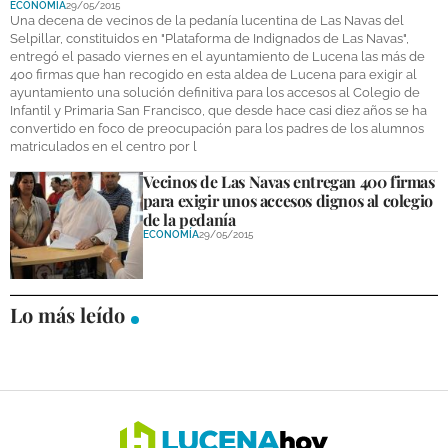
ECONOMÍA
29/05/2015
DEPORTES
Una decena de vecinos de la pedanía lucentina de Las Navas del
Selpillar, constituidos en "Plataforma de Indignados de Las Navas",
entregó el pasado viernes en el ayuntamiento de Lucena las más de
COMPETICIONES
400 firmas que han recogido en esta aldea de Lucena para exigir al
ayuntamiento una solución definitiva para los accesos al Colegio de
DEPORTE BASE
Infantil y Primaria San Francisco, que desde hace casi diez años se ha
convertido en foco de preocupación para los padres de los alumnos
OPINIÓN
matriculados en el centro por l
Vecinos de Las Navas entregan 400 firmas
VENTANA CIUDADANA
para exigir unos accesos dignos al colegio
de la pedanía
CÓRDOBA
ECONOMÍA
29/05/2015
PROVINCIA
SUBBÉTICA HOY
Lo más leído
SALUD
OBRAS
NECROLÓGICAS