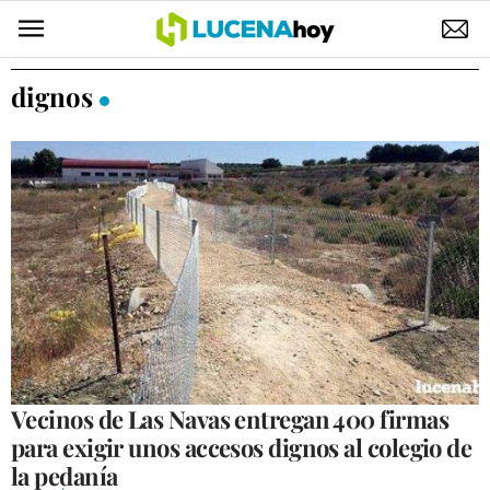
POLÍTICA
dignos
AYUNTAMIENTO
ELECCIONES
SUCESOS
ECONOMÍA
DESARROLLO LOCAL
LUCENA EMPRESAS
OCIO
Vecinos de Las Navas entregan 400 firmas
para exigir unos accesos dignos al colegio de
COFRADÍAS
la pedanía