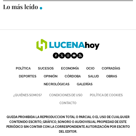
Lo más leído
DEPORTES
COMPETICIONES
DEPORTE BASE
OPINIÓN
VENTANA CIUDADANA
CÓRDOBA
POLÍTICA
SUCESOS
ECONOMÍA
OCIO
COFRADÍAS
DEPORTES
OPINIÓN
CÓRDOBA
SALUD
OBRAS
PROVINCIA
NECROLÓGICAS
GALERÍAS
SUBBÉTICA HOY
¿QUIÉNES SOMOS?
CONDICIONES DE USO
POLÍTICA DE COOKIES
CONTACTO
SALUD
QUEDA PROHIBIDA LA REPRODUCCION TOTAL O PARCIAL O EL USO DE CUALQUIER
OBRAS
CONTENIDO ESCRITO, GRÁFICO, SONORO O AUDIOVISUAL PROPIEDAD DE ESTE
PERIÓDICO SIN CONTAR CON LA CORRESPONDIENTE AUTORIZACIÓN POR ESCRITO
DEL EDITOR.
NECROLÓGICAS