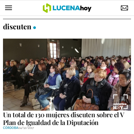
POLÍTICA
discuten
AYUNTAMIENTO
ELECCIONES
SUCESOS
ECONOMÍA
DESARROLLO LOCAL
LUCENA EMPRESAS
OCIO
Un total de 130 mujeres discuten sobre el V
Plan de Igualdad de la Diputación
COFRADÍAS
CÓRDOBA
04/12/2017