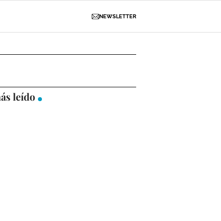
NEWSLETTER
D
OBRAS
NECROLÓGICAS
GALERÍAS
ás leído