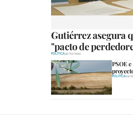
Gutiérrez asegura q
"pacto de perdedore
POLÍTICA
30/01/2014
PSOE e 
proyecto
POLÍTICA
03/0