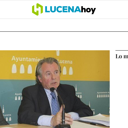
OCIO
COFRADÍAS
DEPORTES
OPINIÓN
CÓRDOBA
SALU
Lo m