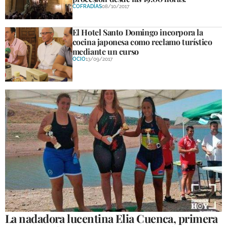
COFRADÍAS
08/10/2017
El Hotel Santo Domingo incorpora la
cocina japonesa como reclamo turístico
mediante un curso
OCIO
13/09/2017
La nadadora lucentina Elia Cuenca, primera