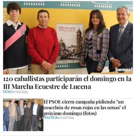
120 caballistas participarán el domingo en la
III Marcha Ecuestre de Lucena
OCIO
06/04/2015
El PSOE cierra campaña pidiendo "un
cosechón de rosas rojas en las urnas" el
próximo domingo (fotos)
POLÍTICA
20/03/2015