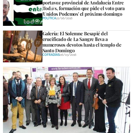
portavoz provincial de Andalucía Entre
Tod@s, formación que pide el voto para
'Unidos Podemos' el próximo domingo
POLÍTICA
22/06/2016
Galería: El Solemne Besapié del
crucificado de La Sangre lleva a
numerosos devotos hasta el templo de
Santo Domingo
COFRADÍAS
06/03/2016