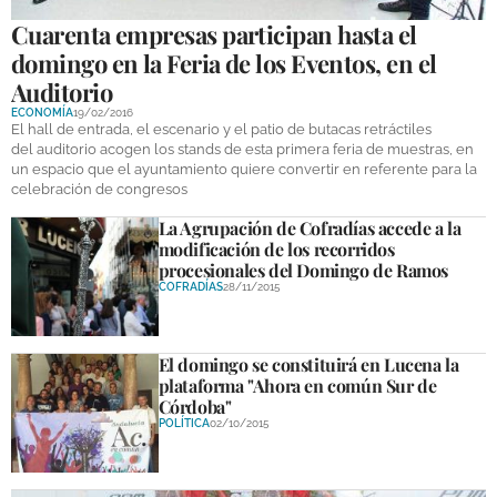
Cuarenta empresas participan hasta el
domingo en la Feria de los Eventos, en el
Auditorio
ECONOMÍA
19/02/2016
El hall de entrada, el escenario y el patio de butacas retráctiles
del auditorio acogen los stands de esta primera feria de muestras, en
un espacio que el ayuntamiento quiere convertir en referente para la
celebración de congresos
La Agrupación de Cofradías accede a la
modificación de los recorridos
procesionales del Domingo de Ramos
COFRADÍAS
28/11/2015
El domingo se constituirá en Lucena la
plataforma "Ahora en común Sur de
Córdoba"
POLÍTICA
02/10/2015