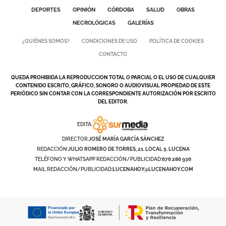
DEPORTES
OPINIÓN
CÓRDOBA
SALUD
OBRAS
NECROLÓGICAS
GALERÍAS
¿QUIÉNES SOMOS?
CONDICIONES DE USO
POLÍTICA DE COOKIES
CONTACTO
QUEDA PROHIBIDA LA REPRODUCCION TOTAL O PARCIAL O EL USO DE CUALQUIER
CONTENIDO ESCRITO, GRÁFICO, SONORO O AUDIOVISUAL PROPIEDAD DE ESTE
PERIÓDICO SIN CONTAR CON LA CORRESPONDIENTE AUTORIZACIÓN POR ESCRITO
DEL EDITOR.
EDITA:
DIRECTOR:
JOSÉ MARÍA GARCÍA SÁNCHEZ
REDACCIÓN:
JULIO ROMERO DE TORRES, 21. LOCAL 5. LUCENA
TELÉFONO Y WHATSAPP REDACCIÓN/PUBLICIDAD:
676 286 936
MAIL REDACCIÓN/PUBLICIDAD:
LUCENAHOY@LUCENAHOY.COM