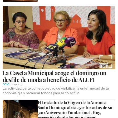
La Caseta Municipal acoge el domingo un
desfile de moda a beneficio de ALUFI
OCIO
11/10/2017
La actividad parte con el objetivo de visibilizar la enfermedad de la
fibriomialgia y recaudar fondos para el colectivo
El traslado de la Virgen de la Aurora a
Santo Domingo abría ayer los actos de su
300 Aniversario Fundacional. Hoy,
procesión desde las 19:00 horas.