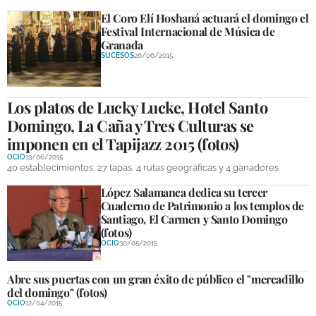
El Coro Elí Hoshaná actuará el domingo el
Festival Internacional de Música de
Granada
SUCESOS
26/06/2015
Los platos de Lucky Lucke, Hotel Santo
Domingo, La Caña y Tres Culturas se
imponen en el Tapijazz 2015 (fotos)
OCIO
13/06/2015
40 establecimientos, 27 tapas, 4 rutas geográficas y 4 ganadores
López Salamanca dedica su tercer
Cuaderno de Patrimonio a los templos de
Santiago, El Carmen y Santo Domingo
(fotos)
OCIO
30/05/2015
Abre sus puertas con un gran éxito de público el "mercadillo
del domingo" (fotos)
OCIO
12/04/2015