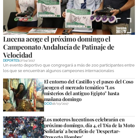
Lucena acoge el próximo domingo el
Campeonato Andalucía de Patinaje de
Velocidad
DEPORTES
17/04/2017
Un evento deportivo que congregará a más de 200 participantes entre
los que se encuentran algunos campeones internacionales
El entorno del Castillo y el paseo del Coso
acogen el mercado temático "Los
misterios del antiguo Egipto" hasta
mañana domingo
OCIO
18/03/2017
Los moteros lucentinos celebrarán en
próximo domingo, día 4, el 'Día de la Moto
Solidaria' a beneficio de 'Despertar-
Proyecto Hombre'