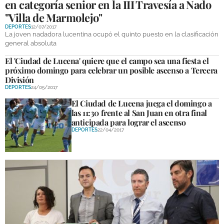
en categoría senior en la III Travesía a Nado
"Villa de Marmolejo"
DEPORTES
12/07/2017
La joven nadadora lucentina ocupó el quinto puesto en la clasificación
general absoluta
El 'Ciudad de Lucena' quiere que el campo sea una fiesta el
próximo domingo para celebrar un posible ascenso a Tercera
División
DEPORTES
24/05/2017
El Ciudad de Lucena juega el domingo a
las 11:30 frente al San Juan en otra final
anticipada para lograr el ascenso
DEPORTES
22/04/2017