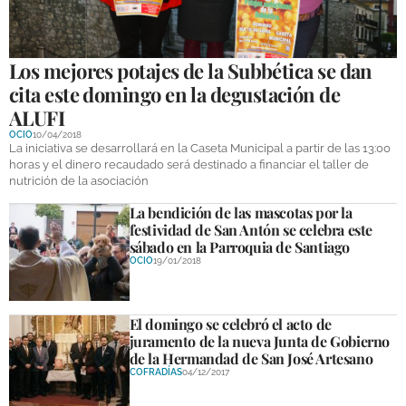
GALERÍAS
Los mejores potajes de la Subbética se dan
cita este domingo en la degustación de
ALUFI
OCIO
10/04/2018
La iniciativa se desarrollará en la Caseta Municipal a partir de las 13:00
horas y el dinero recaudado será destinado a financiar el taller de
nutrición de la asociación
La bendición de las mascotas por la
festividad de San Antón se celebra este
sábado en la Parroquia de Santiago
OCIO
19/01/2018
El domingo se celebró el acto de
juramento de la nueva Junta de Gobierno
de la Hermandad de San José Artesano
COFRADÍAS
04/12/2017