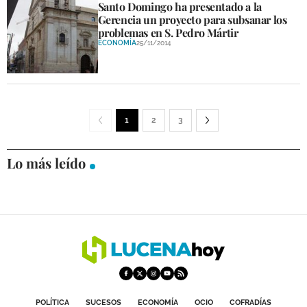
Santo Domingo ha presentado a la
Gerencia un proyecto para subsanar los
problemas en S. Pedro Mártir
ECONOMÍA
25/11/2014
1
2
3
Lo más leído
POLÍTICA
SUCESOS
ECONOMÍA
OCIO
COFRADÍAS