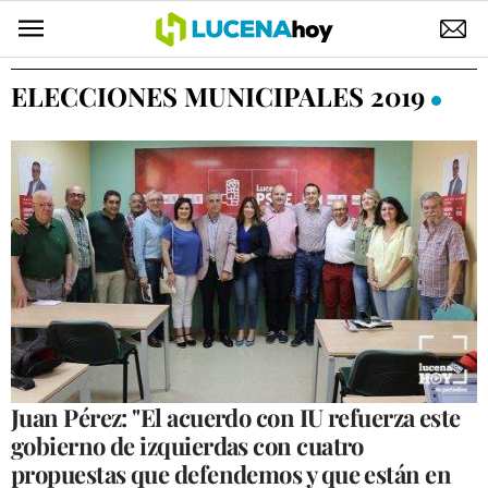
POLÍTICA
ELECCIONES MUNICIPALES 2019
AYUNTAMIENTO
ELECCIONES
SUCESOS
ECONOMÍA
DESARROLLO LOCAL
LUCENA EMPRESAS
OCIO
Juan Pérez: "El acuerdo con IU refuerza este
gobierno de izquierdas con cuatro
COFRADÍAS
propuestas que defendemos y que están en