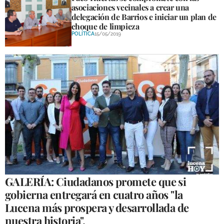
asociaciones vecinales a crear una
delegación de Barrios e iniciar un plan de
choque de limpieza
POLÍTICA
15/05/2019
GALERÍA: Ciudadanos promete que si
gobierna entregará en cuatro años "la
Lucena más prospera y desarrollada de
nuestra historia".