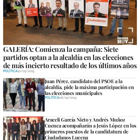
GALERÍA: Comienza la campaña: Siete
partidos optan a la alcaldía en las elecciones
de más incierto resultado de los últimos años
POLÍTICA
10/05/2019
Juan Pérez, candidato del PSOE a la
alcaldía, pide la máxima participación en
las elecciones municipales
POLÍTICA
08/05/2019
Araceli García Nieto y Andrés Muñoz
Cuenca acompañarán a Jesús López en los
primeros puestos de la candidatura de
Ciudadanos Lucena