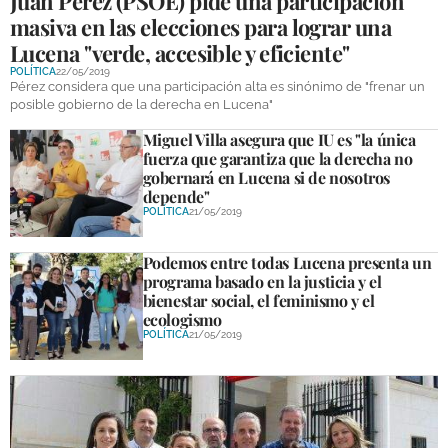
Juan Pérez (PSOE) pide una participación
masiva en las elecciones para lograr una
Lucena "verde, accesible y eficiente"
POLÍTICA
22/05/2019
Pérez considera que una participación alta es sinónimo de "frenar un
posible gobierno de la derecha en Lucena"
Miguel Villa asegura que IU es "la única
fuerza que garantiza que la derecha no
gobernará en Lucena si de nosotros
depende"
POLÍTICA
21/05/2019
Podemos entre todas Lucena presenta un
programa basado en la justicia y el
bienestar social, el feminismo y el
ecologismo
POLÍTICA
21/05/2019