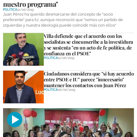
nuestro programa"
DEPORTES
POLÍTICA
12/06/2019
Juan Pérez ha querido desmarcarse del concepto de "socio
COMPETICIONES
preferente" para IU, aunque reconoció que "somos un partido de
izquierdas y nuestra ideología puede coincidir más con ellos"
DEPORTE BASE
Villa defiende que el acuerdo con los
socialistas se cincunscribe a la investidura
OPINIÓN
y se sustenta "en un acto de fe política, de
confianza en el PSOE"
VENTANA CIUDADANA
POLÍTICA
12/06/2019
CÓRDOBA
Ciudadanos considera que "si hay acuerdo
entre PSOE e IU" parece "innecesario"
PROVINCIA
mantener los contactos con Juan Pérez
POLÍTICA
06/06/2019
SUBBÉTICA HOY
SALUD
OBRAS
NECROLÓGICAS