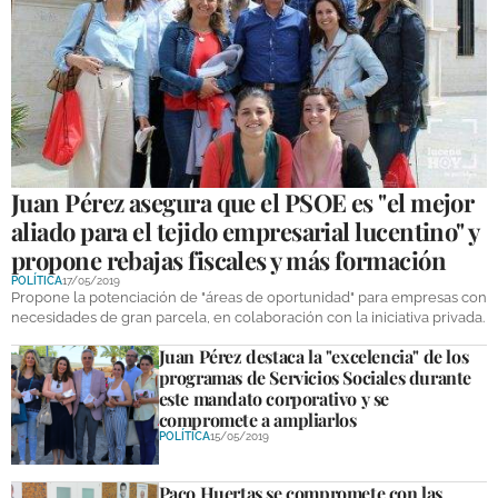
Juan Pérez asegura que el PSOE es "el mejor
aliado para el tejido empresarial lucentino" y
propone rebajas fiscales y más formación
POLÍTICA
17/05/2019
Propone la potenciación de "áreas de oportunidad" para empresas con
necesidades de gran parcela, en colaboración con la iniciativa privada.
Juan Pérez destaca la "excelencia" de los
programas de Servicios Sociales durante
este mandato corporativo y se
compromete a ampliarlos
POLÍTICA
15/05/2019
Paco Huertas se compromete con las