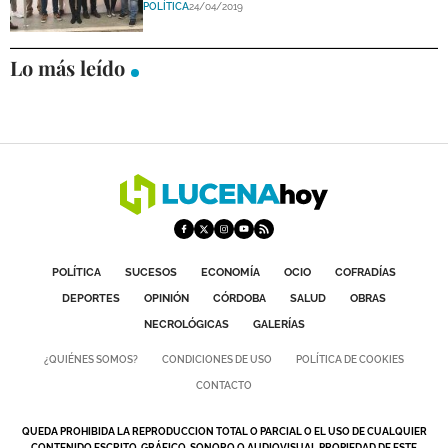
POLÍTICA
24/04/2019
Lo más leído
POLÍTICA
SUCESOS
ECONOMÍA
OCIO
COFRADÍAS
DEPORTES
OPINIÓN
CÓRDOBA
SALUD
OBRAS
NECROLÓGICAS
GALERÍAS
¿QUIÉNES SOMOS?
CONDICIONES DE USO
POLÍTICA DE COOKIES
CONTACTO
QUEDA PROHIBIDA LA REPRODUCCION TOTAL O PARCIAL O EL USO DE CUALQUIER
CONTENIDO ESCRITO, GRÁFICO, SONORO O AUDIOVISUAL PROPIEDAD DE ESTE