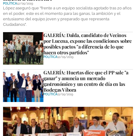
POLÍTICA
12/05/2019
López aseguró que "frente a un equipo socialista agotado tras 20 años
en el poder, este es el momento para las ganas, la ambición y el
entusiasmo del equipo joven y preparado que representa
Ciudadanos".
GALERÍA: Dalda, candidato de Vecinos
por Lucena, expone las condiciones sobre
posibles pactos "a diferencia de lo que
hacen otros partidos"
POLÍTICA
12/05/2019
GALERÍA: Huertas dice que el PP sale "a
ganar" y anuncia un mercado
gastronómico y un centro de día en las
Bodegas Víbora
POLÍTICA
11/05/2019