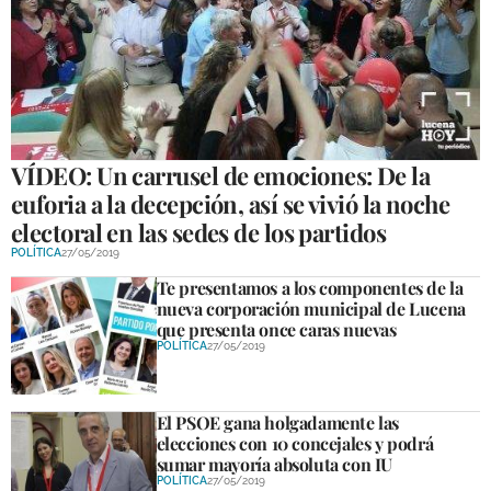
GALERÍAS
VÍDEO: Un carrusel de emociones: De la
euforia a la decepción, así se vivió la noche
electoral en las sedes de los partidos
POLÍTICA
27/05/2019
Te presentamos a los componentes de la
nueva corporación municipal de Lucena
que presenta once caras nuevas
POLÍTICA
27/05/2019
El PSOE gana holgadamente las
elecciones con 10 concejales y podrá
sumar mayoría absoluta con IU
POLÍTICA
27/05/2019