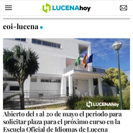
POLÍTICA
eoi-lucena
AYUNTAMIENTO
ELECCIONES
SUCESOS
ECONOMÍA
DESARROLLO LOCAL
LUCENA EMPRESAS
OCIO
Abierto del 1 al 20 de mayo el periodo para
solicitar plaza para el próximo curso en la
COFRADÍAS
Escuela Oficial de Idiomas de Lucena