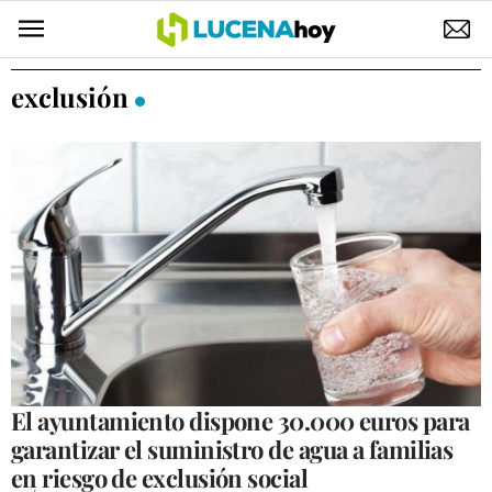
POLÍTICA
exclusión
AYUNTAMIENTO
ELECCIONES
SUCESOS
ECONOMÍA
DESARROLLO LOCAL
LUCENA EMPRESAS
OCIO
El ayuntamiento dispone 30.000 euros para
garantizar el suministro de agua a familias
COFRADÍAS
en riesgo de exclusión social