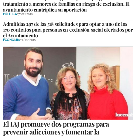
tratamiento a menores de familias en riesgo de exclusión. El
ayuntamiento cuatriplica su aportación
GALERÍAS
POLÍTICA
17/02/2016
Admitidas 297 de las 518 solicitudes para optar a uno de los
170 contratos para personas en exclusión social ofertados por
el Ayuntamiento
ECONOMÍA
13/10/2015
El IAJ promueve dos programas para
prevenir adicciones y fomentar la