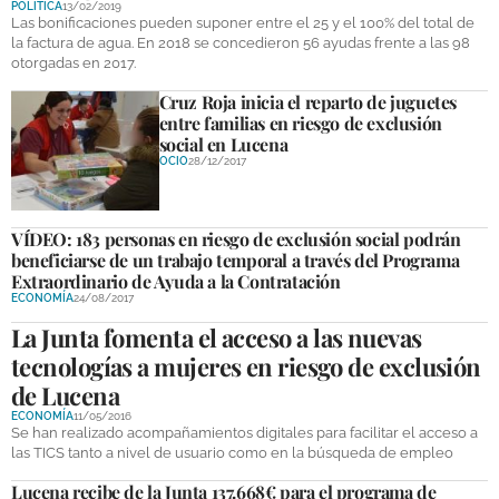
POLÍTICA
13/02/2019
DEPORTES
Las bonificaciones pueden suponer entre el 25 y el 100% del total de
la factura de agua. En 2018 se concedieron 56 ayudas frente a las 98
otorgadas en 2017.
COMPETICIONES
Cruz Roja inicia el reparto de juguetes
DEPORTE BASE
entre familias en riesgo de exclusión
social en Lucena
OPINIÓN
OCIO
28/12/2017
VENTANA CIUDADANA
VÍDEO: 183 personas en riesgo de exclusión social podrán
CÓRDOBA
beneficiarse de un trabajo temporal a través del Programa
Extraordinario de Ayuda a la Contratación
PROVINCIA
ECONOMÍA
24/08/2017
La Junta fomenta el acceso a las nuevas
SUBBÉTICA HOY
tecnologías a mujeres en riesgo de exclusión
SALUD
de Lucena
ECONOMÍA
11/05/2016
Se han realizado acompañamientos digitales para facilitar el acceso a
OBRAS
las TICS tanto a nivel de usuario como en la búsqueda de empleo
Lucena recibe de la Junta 137.668€ para el programa de
NECROLÓGICAS