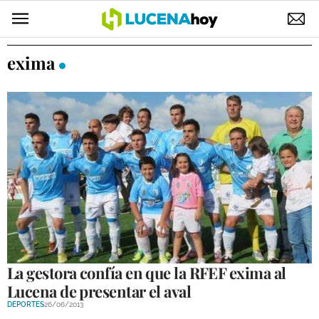
POLÍTICA
exima
AYUNTAMIENTO
ELECCIONES
SUCESOS
ECONOMÍA
DESARROLLO LOCAL
LUCENA EMPRESAS
OCIO
La gestora confía en que la RFEF exima al
Lucena de presentar el aval
COFRADÍAS
DEPORTES
26/06/2013