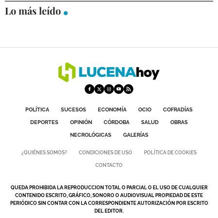
Lo más leído
DEPORTES
COMPETICIONES
DEPORTE BASE
OPINIÓN
VENTANA CIUDADANA
CÓRDOBA
POLÍTICA
SUCESOS
ECONOMÍA
OCIO
COFRADÍAS
DEPORTES
OPINIÓN
CÓRDOBA
SALUD
OBRAS
PROVINCIA
NECROLÓGICAS
GALERÍAS
SUBBÉTICA HOY
¿QUIÉNES SOMOS?
CONDICIONES DE USO
POLÍTICA DE COOKIES
CONTACTO
SALUD
QUEDA PROHIBIDA LA REPRODUCCION TOTAL O PARCIAL O EL USO DE CUALQUIER
OBRAS
CONTENIDO ESCRITO, GRÁFICO, SONORO O AUDIOVISUAL PROPIEDAD DE ESTE
PERIÓDICO SIN CONTAR CON LA CORRESPONDIENTE AUTORIZACIÓN POR ESCRITO
DEL EDITOR.
NECROLÓGICAS