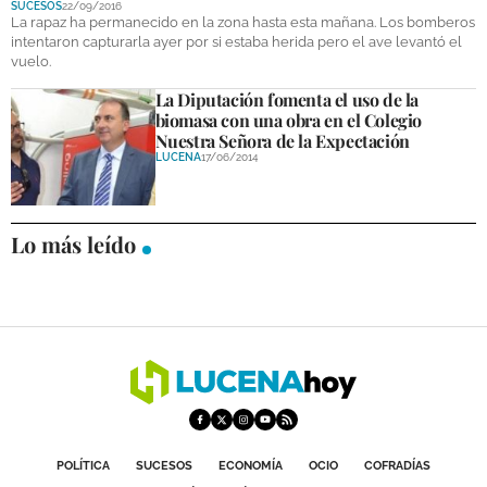
SUCESOS
22/09/2016
DEPORTES
La rapaz ha permanecido en la zona hasta esta mañana. Los bomberos
intentaron capturarla ayer por si estaba herida pero el ave levantó el
vuelo.
COMPETICIONES
La Diputación fomenta el uso de la
DEPORTE BASE
biomasa con una obra en el Colegio
Nuestra Señora de la Expectación
OPINIÓN
LUCENA
17/06/2014
VENTANA CIUDADANA
Lo más leído
CÓRDOBA
PROVINCIA
SUBBÉTICA HOY
SALUD
OBRAS
POLÍTICA
SUCESOS
ECONOMÍA
OCIO
COFRADÍAS
NECROLÓGICAS