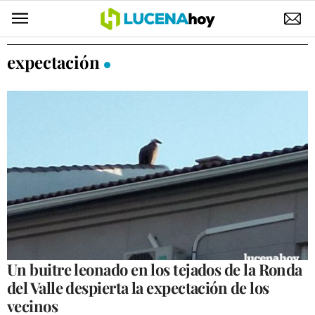
POLÍTICA
expectación
AYUNTAMIENTO
ELECCIONES
SUCESOS
ECONOMÍA
DESARROLLO LOCAL
LUCENA EMPRESAS
OCIO
Un buitre leonado en los tejados de la Ronda
del Valle despierta la expectación de los
COFRADÍAS
vecinos