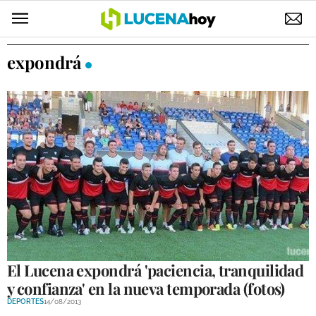
POLÍTICA
expondrá
AYUNTAMIENTO
ELECCIONES
SUCESOS
ECONOMÍA
DESARROLLO LOCAL
LUCENA EMPRESAS
OCIO
El Lucena expondrá 'paciencia, tranquilidad
y confianza' en la nueva temporada (fotos)
COFRADÍAS
DEPORTES
14/08/2013