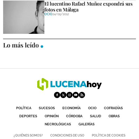
El lucentino Rafael Muñoz expondrá sus
DEPORTES
fotos en Málaga
OCIO
24/05/2012
COMPETICIONES
DEPORTE BASE
OPINIÓN
Lo más leído
VENTANA CIUDADANA
CÓRDOBA
PROVINCIA
SUBBÉTICA HOY
SALUD
POLÍTICA
SUCESOS
ECONOMÍA
OCIO
COFRADÍAS
DEPORTES
OPINIÓN
CÓRDOBA
SALUD
OBRAS
OBRAS
NECROLÓGICAS
GALERÍAS
¿QUIÉNES SOMOS?
CONDICIONES DE USO
POLÍTICA DE COOKIES
NECROLÓGICAS