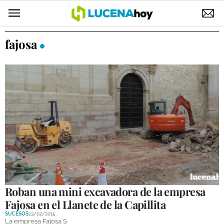
POLÍTICA
fajosa
AYUNTAMIENTO
ELECCIONES
SUCESOS
ECONOMÍA
DESARROLLO LOCAL
LUCENA EMPRESAS
OCIO
Roban una mini excavadora de la empresa
Fajosa en el Llanete de la Capillita
COFRADÍAS
SUCESOS
23/02/2015
La empresa Fajosa S