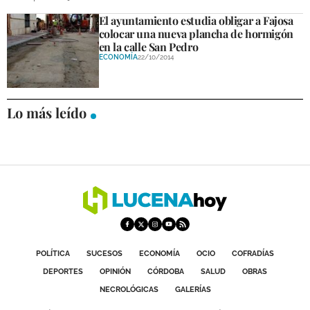
DEPORTES
El ayuntamiento estudia obligar a Fajosa
colocar una nueva plancha de hormigón
COMPETICIONES
en la calle San Pedro
ECONOMÍA
22/10/2014
DEPORTE BASE
OPINIÓN
Lo más leído
VENTANA CIUDADANA
CÓRDOBA
PROVINCIA
SUBBÉTICA HOY
SALUD
POLÍTICA
SUCESOS
ECONOMÍA
OCIO
COFRADÍAS
OBRAS
DEPORTES
OPINIÓN
CÓRDOBA
SALUD
OBRAS
NECROLÓGICAS
GALERÍAS
NECROLÓGICAS