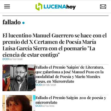
POLÍTICA
fallado
AYUNTAMIENTO
El lucentino Manuel Guerrero se hace con el
ELECCIONES
premio del X Certamen de Poesía María
Luisa García Sierra con el poemario "La
SUCESOS
ciencia de estar contigo"
OCIO
02/02/2018
ECONOMÍA
Fallado el Premio 'Saigón' de Literatura,
que galardona a José Manuel Pozo en la
DESARROLLO LOCAL
modalidad de Poesía y Mario Morales
LUCENA EMPRESAS
Casas, en Microrrelato
OCIO
08/08/2016
OCIO
Fallado el Premio Saigón 2011 de poesía y
microrrelato
COFRADÍAS
OCIO
02/11/2011