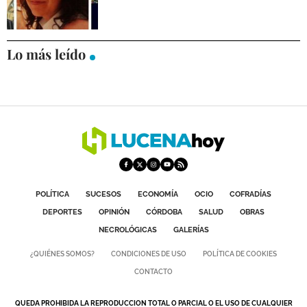
DEPORTES
COMPETICIONES
Lo más leído
DEPORTE BASE
OPINIÓN
VENTANA CIUDADANA
CÓRDOBA
PROVINCIA
POLÍTICA
SUCESOS
ECONOMÍA
OCIO
COFRADÍAS
SUBBÉTICA HOY
DEPORTES
OPINIÓN
CÓRDOBA
SALUD
OBRAS
NECROLÓGICAS
GALERÍAS
SALUD
¿QUIÉNES SOMOS?
CONDICIONES DE USO
POLÍTICA DE COOKIES
OBRAS
CONTACTO
NECROLÓGICAS
QUEDA PROHIBIDA LA REPRODUCCION TOTAL O PARCIAL O EL USO DE CUALQUIER