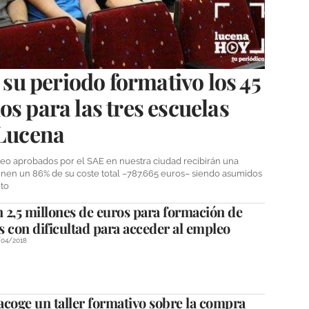
u periodo formativo los 45
os para las tres escuelas
 Lucena
leo aprobados por el SAE en nuestra ciudad recibirán una
onen un 86% de su coste total –787.665 euros– siendo asumidos
nto
n 2,5 millones de euros para formación de
 con dificultad para acceder al empleo
/04/2018
coge un taller formativo sobre la compra