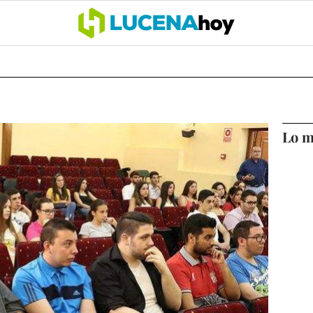
OCIO
COFRADÍAS
DEPORTES
OPINIÓN
CÓRDOBA
SALU
Lo m