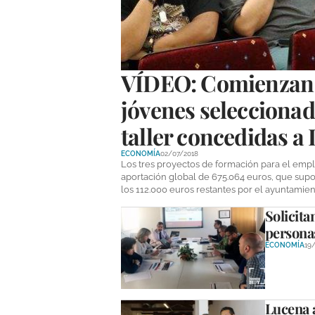
VÍDEO: Comienzan s
jóvenes seleccionad
taller concedidas a
ECONOMÍA
02/07/2018
Los tres proyectos de formación para el emp
aportación global de 675.064 euros, que sup
los 112.000 euros restantes por el ayuntamie
Solicita
personas
ECONOMÍA
19
Lucena a