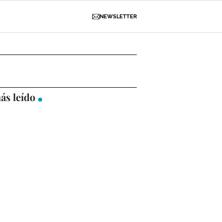
NEWSLETTER
D
OBRAS
NECROLÓGICAS
GALERÍAS
ás leído