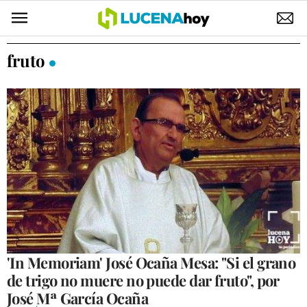
POLÍTICA
fruto
AYUNTAMIENTO
ELECCIONES
SUCESOS
ECONOMÍA
DESARROLLO LOCAL
LUCENA EMPRESAS
OCIO
'In Memoriam' José Ocaña Mesa: "Si el grano
de trigo no muere no puede dar fruto", por
COFRADÍAS
José Mª García Ocaña