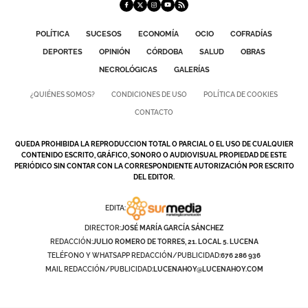
GALERÍAS
POLÍTICA
SUCESOS
ECONOMÍA
OCIO
COFRADÍAS
DEPORTES
OPINIÓN
CÓRDOBA
SALUD
OBRAS
NECROLÓGICAS
GALERÍAS
¿QUIÉNES SOMOS?
CONDICIONES DE USO
POLÍTICA DE COOKIES
CONTACTO
QUEDA PROHIBIDA LA REPRODUCCION TOTAL O PARCIAL O EL USO DE CUALQUIER
CONTENIDO ESCRITO, GRÁFICO, SONORO O AUDIOVISUAL PROPIEDAD DE ESTE
PERIÓDICO SIN CONTAR CON LA CORRESPONDIENTE AUTORIZACIÓN POR ESCRITO
DEL EDITOR.
EDITA:
DIRECTOR:
JOSÉ MARÍA GARCÍA SÁNCHEZ
REDACCIÓN:
JULIO ROMERO DE TORRES, 21. LOCAL 5. LUCENA
TELÉFONO Y WHATSAPP REDACCIÓN/PUBLICIDAD:
676 286 936
MAIL REDACCIÓN/PUBLICIDAD:
LUCENAHOY@LUCENAHOY.COM