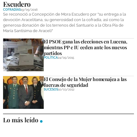
Escudero
DEPORTES
COFRADÍAS
19/09/2016
Se reconoció a Concepción de Mora Escudero por "su entrega a la
COMPETICIONES
devoción Aracelitana, su generosidad con la cofradía, así como la
generosa donación de los terrenos del Santuario a la Obra Pía de
DEPORTE BASE
María Santísima de Araceli"
El PSOE gana las elecciones en Lucena,
OPINIÓN
mientras PP e IU ceden ante los nuevos
partidos
VENTANA CIUDADANA
POLÍTICA
24/05/2015
CÓRDOBA
El Consejo de la Mujer homenajea a las
PROVINCIA
fuerzas de seguridad
SUCESOS
10/03/2012
SUBBÉTICA HOY
SALUD
Lo más leído
OBRAS
NECROLÓGICAS