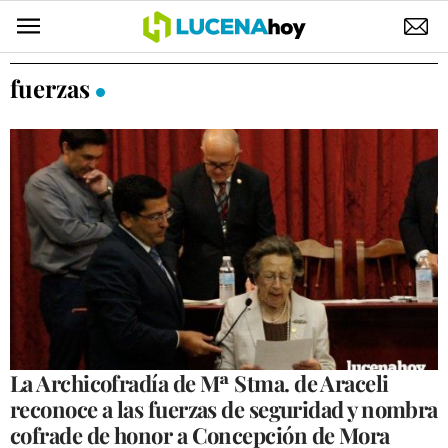
POLÍTICA
fuerzas
AYUNTAMIENTO
ELECCIONES
SUCESOS
ECONOMÍA
DESARROLLO LOCAL
LUCENA EMPRESAS
OCIO
La Archicofradía de Mª Stma. de Araceli
reconoce a las fuerzas de seguridad y nombra
COFRADÍAS
cofrade de honor a Concepción de Mora