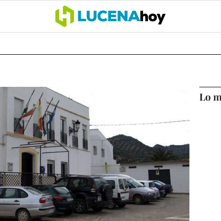
OCIO
COFRADÍAS
DEPORTES
OPINIÓN
CÓRDOBA
SALU
Lo m