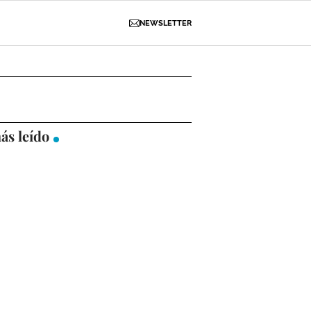
NEWSLETTER
D
OBRAS
NECROLÓGICAS
GALERÍAS
ás leído