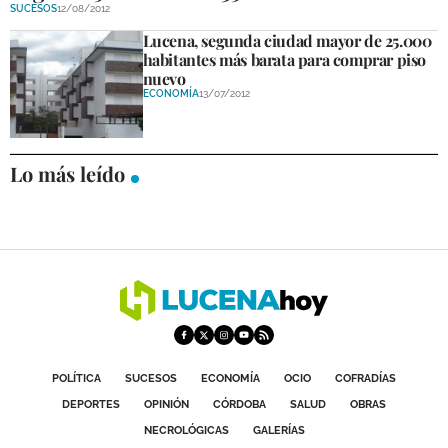
SUCESOS
12/08/2012
Lucena, segunda ciudad mayor de 25.000
habitantes más barata para comprar piso
nuevo
ECONOMÍA
13/07/2012
Lo más leído
POLÍTICA
SUCESOS
ECONOMÍA
OCIO
COFRADÍAS
DEPORTES
OPINIÓN
CÓRDOBA
SALUD
OBRAS
NECROLÓGICAS
GALERÍAS