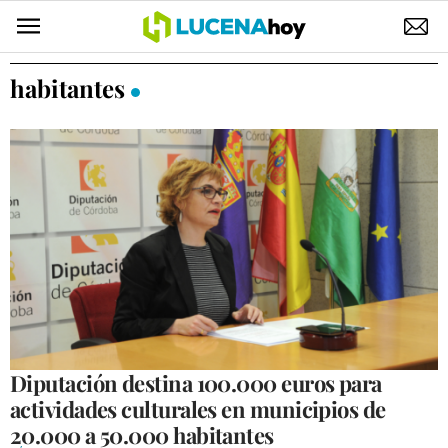
POLÍTICA
habitantes
AYUNTAMIENTO
ELECCIONES
SUCESOS
ECONOMÍA
DESARROLLO LOCAL
LUCENA EMPRESAS
OCIO
Diputación destina 100.000 euros para
actividades culturales en municipios de
COFRADÍAS
20.000 a 50.000 habitantes