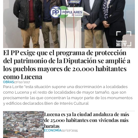
GALERÍAS
El PP exige que el programa de protección
del patrimonio de la Diputación se amplié a
los pueblos mayores de 20.000 habitantes
como Lucena
OBRAS
27/02/2017
Para Lorite "esta situación supone una discriminación a localidades
como Lucena y el resto de localidades de mayor tamaño, que son
precisamente las que concentran la mayor parte de los monumentos
y edificios declarados Bien de Interés Cultural
Lucena es ya la ciudad andaluza de más
de 25.000 habitantes con viviendas más
baratas
ECONOMÍA
02/07/2015