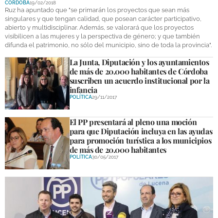
CÓRDOBA
19/02/2018
DEPORTES
Ruz ha apuntado que "se primarán los proyectos que sean más
singulares y que tengan calidad, que posean carácter participativo,
abierto y multidisciplinar. Además, se valorará que los proyectos
COMPETICIONES
visibilicen a las mujeres y la perspectiva de género; y que también
difunda el patrimonio, no sólo del municipio, sino de toda la provincia".
DEPORTE BASE
La Junta, Diputación y los ayuntamientos
OPINIÓN
de más de 20.000 habitantes de Córdoba
suscriben un acuerdo institucional por la
VENTANA CIUDADANA
infancia
POLÍTICA
29/11/2017
CÓRDOBA
El PP presentará al pleno una moción
PROVINCIA
para que Diputación incluya en las ayudas
para promoción turística a los municipios
SUBBÉTICA HOY
de más de 20.000 habitantes
POLÍTICA
30/05/2017
SALUD
OBRAS
NECROLÓGICAS