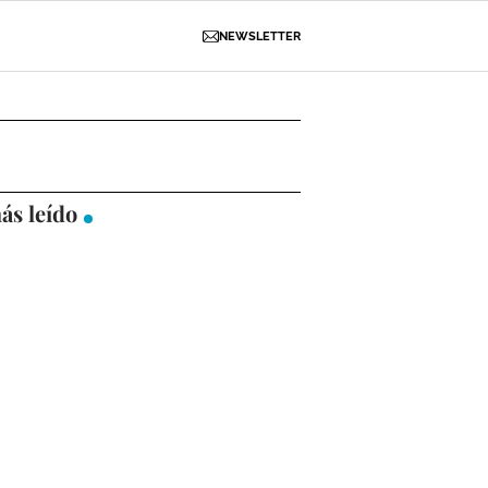
NEWSLETTER
D
OBRAS
NECROLÓGICAS
GALERÍAS
ás leído