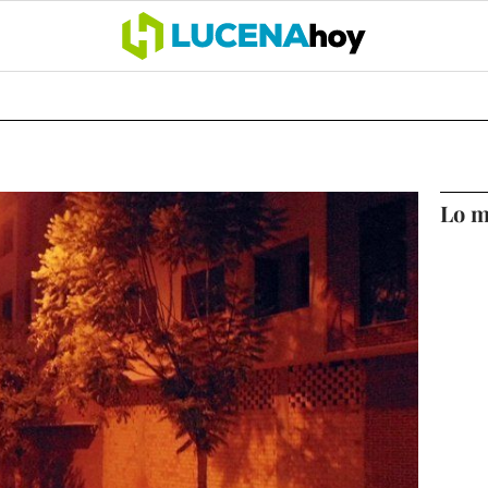
OCIO
COFRADÍAS
DEPORTES
OPINIÓN
CÓRDOBA
SALU
Lo m