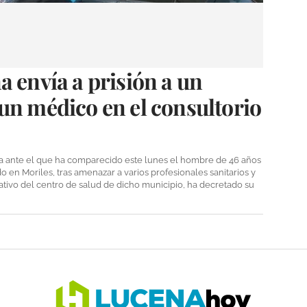
a envía a prisión a un
un médico en el consultorio
a ante el que ha comparecido este lunes el hombre de 46 años
o en Moriles, tras amenazar a varios profesionales sanitarios y
ativo del centro de salud de dicho municipio, ha decretado su