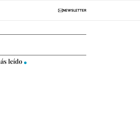
NEWSLETTER
D
OBRAS
NECROLÓGICAS
GALERÍAS
ás leído