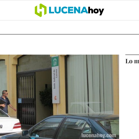
OCIO
COFRADÍAS
DEPORTES
OPINIÓN
CÓRDOBA
SALU
Lo m