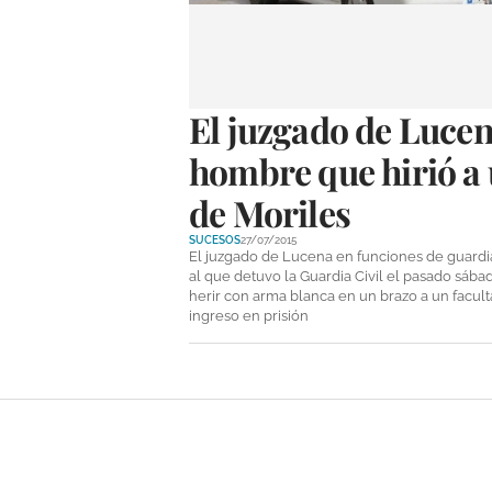
El juzgado de Lucen
hombre que hirió a 
de Moriles
SUCESOS
27/07/2015
El juzgado de Lucena en funciones de guardi
al que detuvo la Guardia Civil el pasado sábad
herir con arma blanca en un brazo a un facult
ingreso en prisión