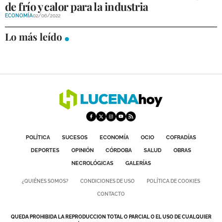
de frío y calor para la industria
DEPORTES
ECONOMÍA
02/06/2022
COMPETICIONES
Lo más leído
DEPORTE BASE
OPINIÓN
VENTANA CIUDADANA
CÓRDOBA
PROVINCIA
POLÍTICA
SUCESOS
ECONOMÍA
OCIO
COFRADÍAS
SUBBÉTICA HOY
DEPORTES
OPINIÓN
CÓRDOBA
SALUD
OBRAS
NECROLÓGICAS
GALERÍAS
SALUD
¿QUIÉNES SOMOS?
CONDICIONES DE USO
POLÍTICA DE COOKIES
OBRAS
CONTACTO
QUEDA PROHIBIDA LA REPRODUCCION TOTAL O PARCIAL O EL USO DE CUALQUIER
NECROLÓGICAS