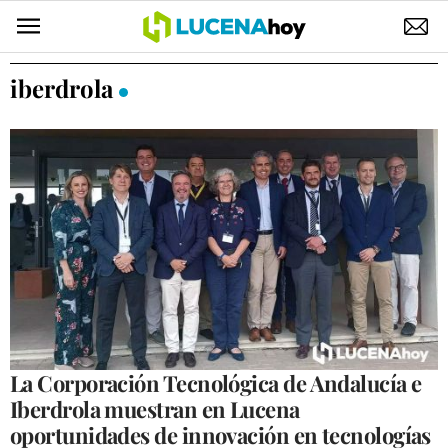
POLÍTICA
iberdrola
AYUNTAMIENTO
ELECCIONES
SUCESOS
ECONOMÍA
DESARROLLO LOCAL
LUCENA EMPRESAS
OCIO
La Corporación Tecnológica de Andalucía e
Iberdrola muestran en Lucena
COFRADÍAS
oportunidades de innovación en tecnologías