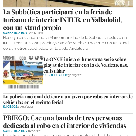
La Subbética participará en la feria de
turismo de interior INTUR, en Valladolid,
con un stand propio
SUBBÉTICA HOY
22/11/2016
Hace ya diez años que la Mancomunidad de la Subbética estuvo en
INTUR con un stand propio y este año vuelve a hacerlo con un stand
de 15 metros cuadrados, junto al de Andalucía.
La ONCE inicia el lunes una serie sobre
playas de interior con la de Valdearenas,
en Iznájar
SUBBÉTICA HOY
30/07/2016
La policía nacional detiene a un joven por robo en interior de
vehículos en el recinto ferial
SUCESOS
25/07/2016
PRIEGO: Cae una banda de tres personas
dedicada al robo en el interior de viviendas
SUBBÉTICA HOY
17/05/2016
La actuación policial fue conjunta entre agentes de la Policía Local y