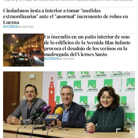
Ciudadanos insta a Interior a tomar "medidas
extraordinarias" ante el "anormal" incremento de robos en
Lucena
SUCESOS
24/04/2017
Un incendio en un patio interior de uno
de lo edificios de la Avenida Blas Infante
provoca el desalojo de los vecinos en la
madrugada del Viernes Santo
SUCESOS
15/04/2017