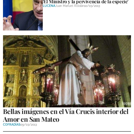
'El Ministro y la pervivencia de la especie'
LUCENA
Juan Manuel Roldán
10/03/2013
Bellas imágenes en el Vía Crucis interior del
Amor en San Mateo
COFRADÍAS
09/03/2013