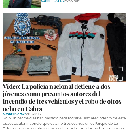
SUBBÉTICA HOY
21/05/2017
GALERÍAS
Vídeo: La policía nacional detiene a dos
jóvenes como presuntos autores del
incendio de tres vehículos y el robo de otros
ocho en Cabra
SUBBÉTICA HOY
21/05/2017
Solo un par de días han bastado para lograr el esclarecimiento de este
espectácular incendio que calcinó tres coches en el Parque de La
Tejera y el robo de otros ocho coches estacionados en la misma zona