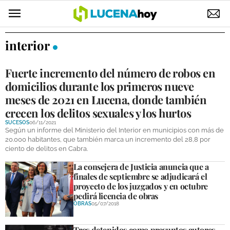
POLÍTICA
interior
AYUNTAMIENTO
Fuerte incremento del número de robos en
ELECCIONES
domicilios durante los primeros nueve
meses de 2021 en Lucena, donde también
SUCESOS
crecen los delitos sexuales y los hurtos
SUCESOS
06/11/2021
ECONOMÍA
Según un informe del Ministerio del Interior en municipios con más de
20.000 habitantes, que también marca un incremento del 28,8 por
DESARROLLO LOCAL
ciento de delitos en Cabra.
La consejera de Justicia anuncia que a
LUCENA EMPRESAS
finales de septiembre se adjudicará el
proyecto de los juzgados y en octubre
OCIO
pedirá licencia de obras
OBRAS
05/07/2018
COFRADÍAS
Tres detenidos como presuntos autores