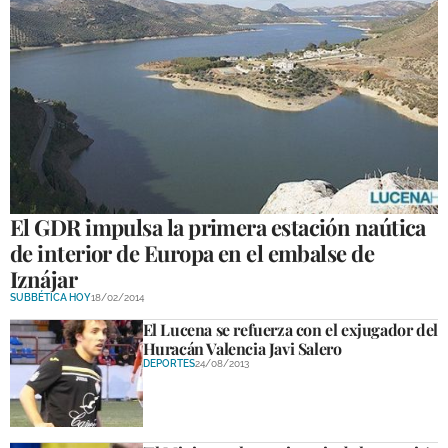
El GDR impulsa la primera estación naútica
de interior de Europa en el embalse de
Iznájar
SUBBÉTICA HOY
18/02/2014
El Lucena se refuerza con el exjugador del
Huracán Valencia Javi Salero
DEPORTES
24/08/2013