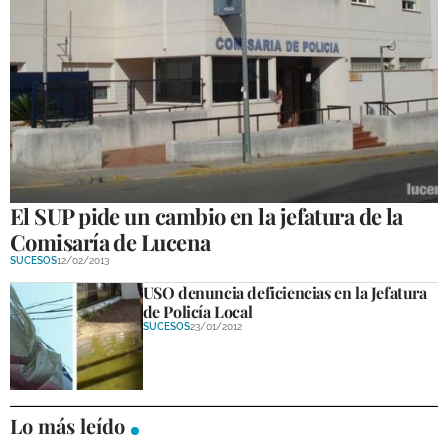
El SUP pide un cambio en la jefatura de la
Comisaría de Lucena
SUCESOS
12/02/2013
USO denuncia deficiencias en la Jefatura
de Policía Local
SUCESOS
23/01/2012
Lo más leído