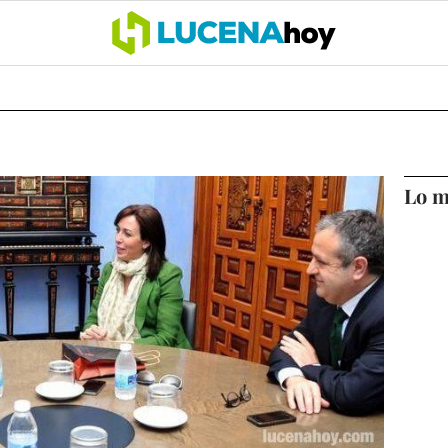
OCIO
COFRADÍAS
DEPORTES
OPINIÓN
CÓRDOBA
SALU
Lo m