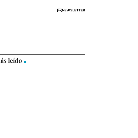
NEWSLETTER
D
OBRAS
NECROLÓGICAS
GALERÍAS
ás leído