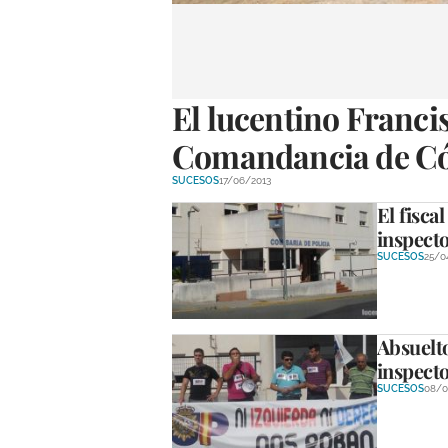
El lucentino Francis
Comandancia de Cór
SUCESOS
17/06/2013
El fisca
inspecto
SUCESOS
25/0
Absuelto
inspecto
SUCESOS
08/0