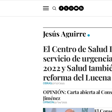
POLÍTICA
SUCESOS
ECONOMÍA
Jesús Aguirre
El Centro de Salud 
servicio de urgenci
2022 y Salud tambi
reforma del Lucena 
OBRAS
27/07/2021
OPINIÓN: Carta abierta al Conse
Jiménez
OPINIÓN
12/04/2021
El Conse