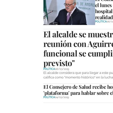
el lunes
hospita
realidad
POLÍTICA
06/0
El alcalde se muestr
reunión con Aguirre
funcional se cumpli
previsto"
POLÍTICA
06/03/2019
El alcalde considera que para llegar a este pu
califica como "momento histórico" en la lucha 
El Consejero de Salud recibe hoy
'plataforma' para hablar sobre e
POLÍTICA
04/03/2019