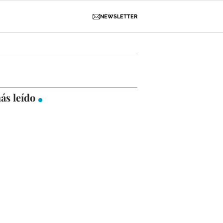
NEWSLETTER
D
OBRAS
NECROLÓGICAS
GALERÍAS
ás leído