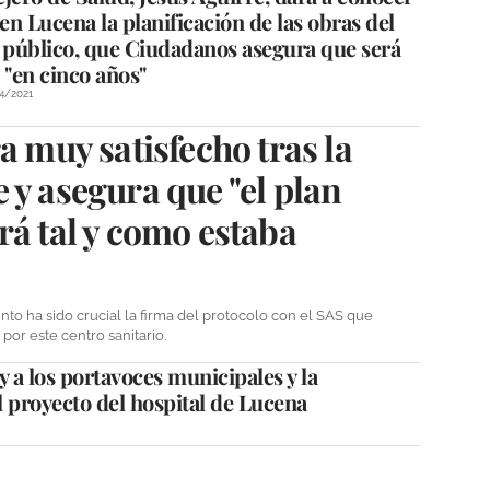
 en Lucena la planificación de las obras del
l público, que Ciudadanos asegura que será
 "en cinco años"
4/2021
a muy satisfecho tras la
 y asegura que "el plan
rá tal y como estaba
nto ha sido crucial la firma del protocolo con el SAS que
por este centro sanitario.
 a los portavoces municipales y la
l proyecto del hospital de Lucena