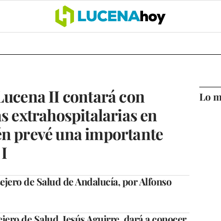
OCIO
COFRADÍAS
DEPORTES
OPINIÓN
CÓRDOBA
SALU
Lucena II contará con
Lo m
as extrahospitalarias en
én prevé una importante
I
jero de Salud de Andalucía, por Alfonso
jero de Salud, Jesús Aguirre, dará a conocer