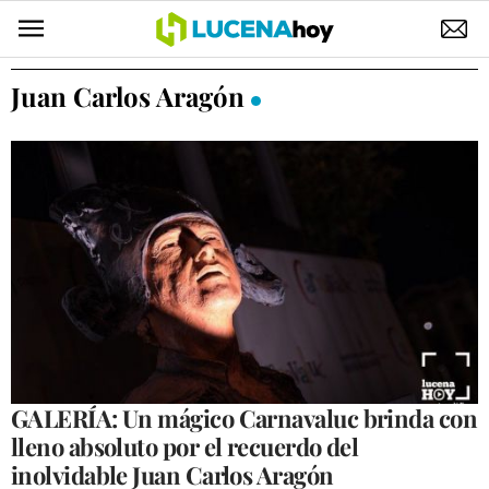
POLÍTICA
Juan Carlos Aragón
AYUNTAMIENTO
ELECCIONES
SUCESOS
ECONOMÍA
DESARROLLO LOCAL
LUCENA EMPRESAS
OCIO
GALERÍA: Un mágico Carnavaluc brinda con
lleno absoluto por el recuerdo del
COFRADÍAS
inolvidable Juan Carlos Aragón