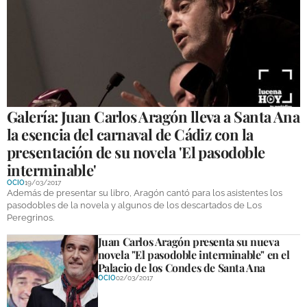
GALERÍAS
Galería: Juan Carlos Aragón lleva a Santa Ana
la esencia del carnaval de Cádiz con la
presentación de su novela 'El pasodoble
interminable'
OCIO
19/03/2017
Además de presentar su libro, Aragón cantó para los asistentes los
pasodobles de la novela y algunos de los descartados de Los
Peregrinos.
Juan Carlos Aragón presenta su nueva
novela "El pasodoble interminable" en el
Palacio de los Condes de Santa Ana
OCIO
02/03/2017