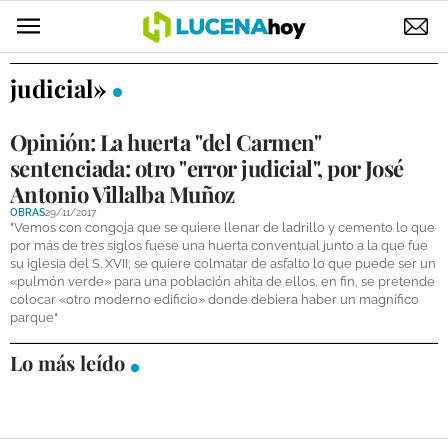
POLÍTICA
judicial»
AYUNTAMIENTO
Opinión: La huerta "del Carmen"
ELECCIONES
sentenciada: otro "error judicial", por José
Antonio Villalba Muñoz
SUCESOS
OBRAS
29/11/2017
"Vemos con congoja que se quiere llenar de ladrillo y cemento lo que
ECONOMÍA
por más de tres siglos fuese una huerta conventual junto a la que fue
su iglesia del S. XVII; se quiere colmatar de asfalto lo que puede ser un
«pulmón verde» para una población ahíta de ellos, en fin, se pretende
DESARROLLO LOCAL
colocar «otro moderno edificio» donde debiera haber un magnífico
parque"
LUCENA EMPRESAS
Lo más leído
OCIO
COFRADÍAS