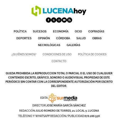
DEPORTES
COMPETICIONES
DEPORTE BASE
POLÍTICA
SUCESOS
ECONOMÍA
OCIO
COFRADÍAS
OPINIÓN
DEPORTES
OPINIÓN
CÓRDOBA
SALUD
OBRAS
NECROLÓGICAS
GALERÍAS
VENTANA CIUDADANA
¿QUIÉNES SOMOS?
CONDICIONES DE USO
POLÍTICA DE COOKIES
CÓRDOBA
CONTACTO
PROVINCIA
QUEDA PROHIBIDA LA REPRODUCCION TOTAL O PARCIAL O EL USO DE CUALQUIER
CONTENIDO ESCRITO, GRÁFICO, SONORO O AUDIOVISUAL PROPIEDAD DE ESTE
SUBBÉTICA HOY
PERIÓDICO SIN CONTAR CON LA CORRESPONDIENTE AUTORIZACIÓN POR ESCRITO
DEL EDITOR.
SALUD
EDITA:
OBRAS
DIRECTOR:
JOSÉ MARÍA GARCÍA SÁNCHEZ
REDACCIÓN:
JULIO ROMERO DE TORRES, 21. LOCAL 5. LUCENA
NECROLÓGICAS
TELÉFONO Y WHATSAPP REDACCIÓN/PUBLICIDAD:
676 286 936