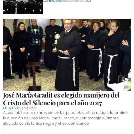
COFRADÍAS
Redacción
29/03/2024
José María Gradit es elegido manijero del
Cristo del Silencio para el año 2017
COFRADÍAS
19/03/2016
Al contabilizar lo expresado en las papeletas, el resultado determinó
la elección de José María Gradit Franco, quien recogió el timbre
ataviado con la túnica negra y el cordón blanco