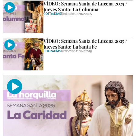
VÍDEO: Semana Santa de Lucena 2025 /
DEPORTES
Jueves Santo: La Columna
COFRADÍAS
Redacción
21/04/2025
COMPETICIONES
DEPORTE BASE
VÍDEO: Semana Santa de Lucena 2025 /
OPINIÓN
Jueves Santo: La Santa Fe
COFRADÍAS
Redacción
21/04/2025
VENTANA CIUDADANA
CÓRDOBA
PROVINCIA
SUBBÉTICA HOY
SALUD
OBRAS
NECROLÓGICAS