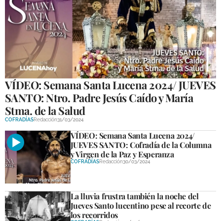
VÍDEO: Semana Santa Lucena 2024/ JUEVES
SANTO: Ntro. Padre Jesús Caído y María
Stma. de la Salud
COFRADÍAS
Redacción
31/03/2024
VÍDEO: Semana Santa Lucena 2024/
JUEVES SANTO: Cofradía de la Columna
y Virgen de la Paz y Esperanza
COFRADÍAS
Redacción
30/03/2024
La lluvia frustra también la noche del
Jueves Santo lucentino pese al recorte de
los recorridos