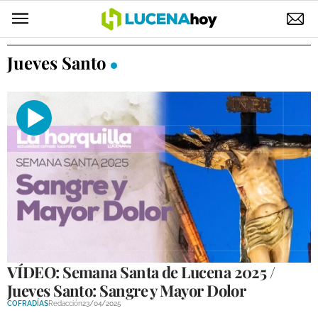
POLÍTICA
Jueves Santo
AYUNTAMIENTO
ELECCIONES
SUCESOS
ECONOMÍA
DESARROLLO LOCAL
LUCENA EMPRESAS
OCIO
VÍDEO: Semana Santa de Lucena 2025 /
Jueves Santo: Sangre y Mayor Dolor
COFRADÍAS
COFRADÍAS
Redacción
23/04/2025