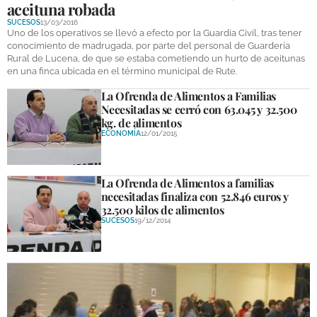
aceituna robada
DEPORTES
SUCESOS
13/03/2016
Uno de los operativos se llevó a efecto por la Guardia Civil, tras tener
COMPETICIONES
conocimiento de madrugada, por parte del personal de Guardería
Rural de Lucena, de que se estaba cometiendo un hurto de aceitunas
DEPORTE BASE
en una finca ubicada en el término municipal de Rute.
La Ofrenda de Alimentos a Familias
OPINIÓN
Necesitadas se cerró con 63.045 y 32.500
kg. de alimentos
VENTANA CIUDADANA
ECONOMÍA
12/01/2015
CÓRDOBA
La Ofrenda de Alimentos a familias
PROVINCIA
necesitadas finaliza con 52.846 euros y
32.500 kilos de alimentos
SUBBÉTICA HOY
SUCESOS
19/12/2014
SALUD
OBRAS
NECROLÓGICAS