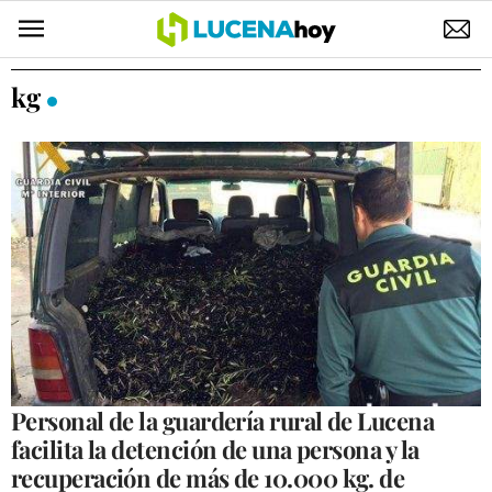
POLÍTICA
kg
AYUNTAMIENTO
ELECCIONES
SUCESOS
ECONOMÍA
DESARROLLO LOCAL
LUCENA EMPRESAS
OCIO
Personal de la guardería rural de Lucena
facilita la detención de una persona y la
COFRADÍAS
recuperación de más de 10.000 kg. de