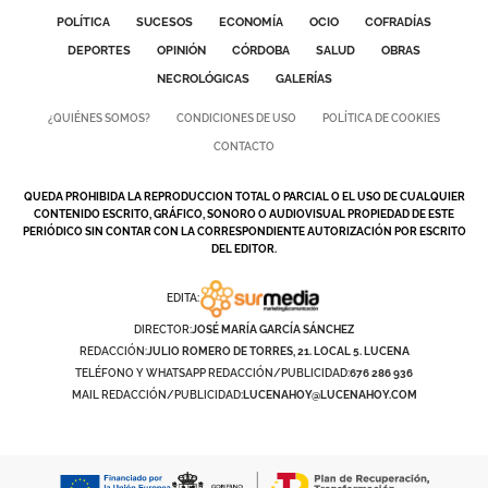
POLÍTICA
SUCESOS
ECONOMÍA
OCIO
COFRADÍAS
DEPORTES
OPINIÓN
CÓRDOBA
SALUD
OBRAS
NECROLÓGICAS
GALERÍAS
¿QUIÉNES SOMOS?
CONDICIONES DE USO
POLÍTICA DE COOKIES
CONTACTO
QUEDA PROHIBIDA LA REPRODUCCION TOTAL O PARCIAL O EL USO DE CUALQUIER
CONTENIDO ESCRITO, GRÁFICO, SONORO O AUDIOVISUAL PROPIEDAD DE ESTE
PERIÓDICO SIN CONTAR CON LA CORRESPONDIENTE AUTORIZACIÓN POR ESCRITO
DEL EDITOR.
EDITA:
DIRECTOR:
JOSÉ MARÍA GARCÍA SÁNCHEZ
REDACCIÓN:
JULIO ROMERO DE TORRES, 21. LOCAL 5. LUCENA
TELÉFONO Y WHATSAPP REDACCIÓN/PUBLICIDAD:
676 286 936
MAIL REDACCIÓN/PUBLICIDAD:
LUCENAHOY@LUCENAHOY.COM