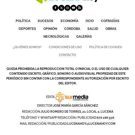
POLÍTICA
SUCESOS
ECONOMÍA
OCIO
COFRADÍAS
DEPORTES
OPINIÓN
CÓRDOBA
SALUD
OBRAS
NECROLÓGICAS
GALERÍAS
¿QUIÉNES SOMOS?
CONDICIONES DE USO
POLÍTICA DE COOKIES
CONTACTO
QUEDA PROHIBIDA LA REPRODUCCION TOTAL O PARCIAL O EL USO DE CUALQUIER
CONTENIDO ESCRITO, GRÁFICO, SONORO O AUDIOVISUAL PROPIEDAD DE ESTE
PERIÓDICO SIN CONTAR CON LA CORRESPONDIENTE AUTORIZACIÓN POR ESCRITO
DEL EDITOR.
EDITA:
DIRECTOR:
JOSÉ MARÍA GARCÍA SÁNCHEZ
REDACCIÓN:
JULIO ROMERO DE TORRES, 21. LOCAL 5. LUCENA
TELÉFONO Y WHATSAPP REDACCIÓN/PUBLICIDAD:
676 286 936
MAIL REDACCIÓN/PUBLICIDAD:
LUCENAHOY@LUCENAHOY.COM