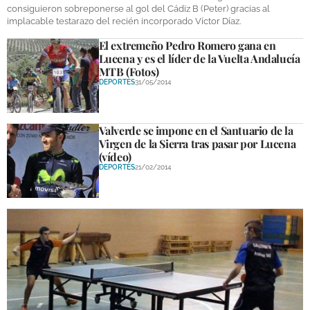
consiguieron sobreponerse al gol del Cádiz B (Peter) gracias al
DEPORTES
implacable testarazo del recién incorporado Víctor Díaz.
COMPETICIONES
El extremeño Pedro Romero gana en
Lucena y es el líder de la Vuelta Andalucía
DEPORTE BASE
MTB (Fotos)
DEPORTES
31/05/2014
OPINIÓN
VENTANA CIUDADANA
Valverde se impone en el Santuario de la
Virgen de la Sierra tras pasar por Lucena
CÓRDOBA
(vídeo)
DEPORTES
21/02/2014
PROVINCIA
SUBBÉTICA HOY
SALUD
OBRAS
NECROLÓGICAS