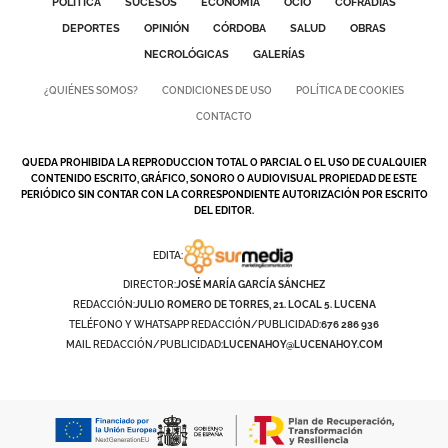
POLÍTICA
SUCESOS
ECONOMÍA
OCIO
COFRADÍAS
DEPORTES
OPINIÓN
CÓRDOBA
SALUD
OBRAS
NECROLÓGICAS
GALERÍAS
¿QUIÉNES SOMOS?
CONDICIONES DE USO
POLÍTICA DE COOKIES
CONTACTO
QUEDA PROHIBIDA LA REPRODUCCION TOTAL O PARCIAL O EL USO DE CUALQUIER
CONTENIDO ESCRITO, GRÁFICO, SONORO O AUDIOVISUAL PROPIEDAD DE ESTE
PERIÓDICO SIN CONTAR CON LA CORRESPONDIENTE AUTORIZACIÓN POR ESCRITO
DEL EDITOR.
EDITA:
DIRECTOR:
JOSÉ MARÍA GARCÍA SÁNCHEZ
REDACCIÓN:
JULIO ROMERO DE TORRES, 21. LOCAL 5. LUCENA
TELÉFONO Y WHATSAPP REDACCIÓN/PUBLICIDAD:
676 286 936
MAIL REDACCIÓN/PUBLICIDAD:
LUCENAHOY@LUCENAHOY.COM