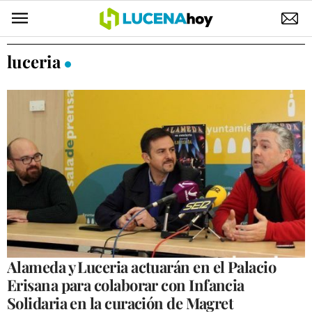
POLÍTICA
luceria
AYUNTAMIENTO
ELECCIONES
SUCESOS
ECONOMÍA
DESARROLLO LOCAL
LUCENA EMPRESAS
OCIO
Alameda y Luceria actuarán en el Palacio
Erisana para colaborar con Infancia
COFRADÍAS
Solidaria en la curación de Magret