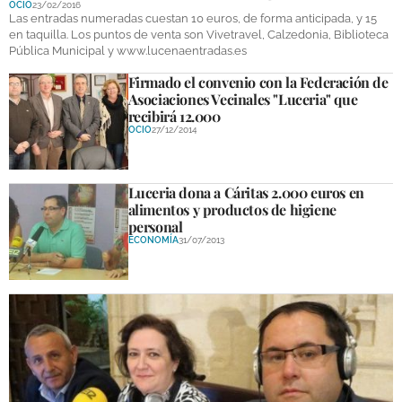
OCIO
23/02/2016
DEPORTES
Las entradas numeradas cuestan 10 euros, de forma anticipada, y 15
en taquilla. Los puntos de venta son Vivetravel, Calzedonia, Biblioteca
Pública Municipal y www.lucenaentradas.es
COMPETICIONES
Firmado el convenio con la Federación de
DEPORTE BASE
Asociaciones Vecinales "Luceria" que
recibirá 12.000
OPINIÓN
OCIO
27/12/2014
VENTANA CIUDADANA
Luceria dona a Cáritas 2.000 euros en
CÓRDOBA
alimentos y productos de higiene
personal
PROVINCIA
ECONOMÍA
31/07/2013
SUBBÉTICA HOY
SALUD
OBRAS
NECROLÓGICAS