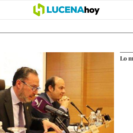
OCIO
COFRADÍAS
DEPORTES
OPINIÓN
CÓRDOBA
SALU
Lo m