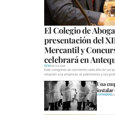
El Colegio de Aboga
presentación del X
Mercantil y Concurs
celebrará en Anteq
OCIO
08/03/2018
Este congreso se convierte cada año en un 
relación a la empresa, el patrimonio y los pr
Una empr
instalar
COFRADÍAS
23