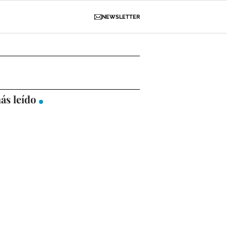
NEWSLETTER
D
OBRAS
NECROLÓGICAS
GALERÍAS
ás leído