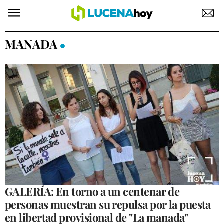
POLÍTICA
MANADA
AYUNTAMIENTO
ELECCIONES
SUCESOS
ECONOMÍA
DESARROLLO LOCAL
LUCENA EMPRESAS
OCIO
GALERÍA: En torno a un centenar de
personas muestran su repulsa por la puesta
COFRADÍAS
en libertad provisional de "La manada"