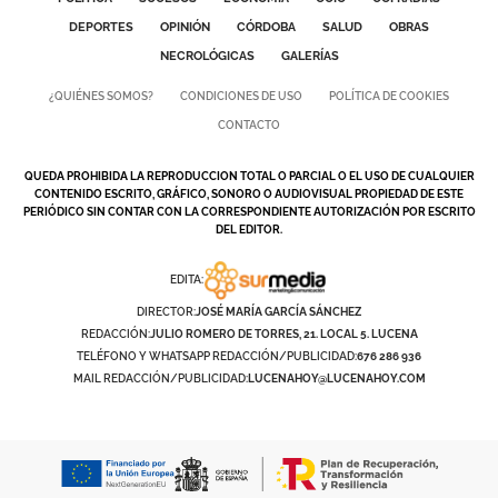
DEPORTES
OPINIÓN
CÓRDOBA
SALUD
OBRAS
GALERÍAS
NECROLÓGICAS
GALERÍAS
¿QUIÉNES SOMOS?
CONDICIONES DE USO
POLÍTICA DE COOKIES
CONTACTO
QUEDA PROHIBIDA LA REPRODUCCION TOTAL O PARCIAL O EL USO DE CUALQUIER
CONTENIDO ESCRITO, GRÁFICO, SONORO O AUDIOVISUAL PROPIEDAD DE ESTE
PERIÓDICO SIN CONTAR CON LA CORRESPONDIENTE AUTORIZACIÓN POR ESCRITO
DEL EDITOR.
EDITA:
DIRECTOR:
JOSÉ MARÍA GARCÍA SÁNCHEZ
REDACCIÓN:
JULIO ROMERO DE TORRES, 21. LOCAL 5. LUCENA
TELÉFONO Y WHATSAPP REDACCIÓN/PUBLICIDAD:
676 286 936
MAIL REDACCIÓN/PUBLICIDAD:
LUCENAHOY@LUCENAHOY.COM