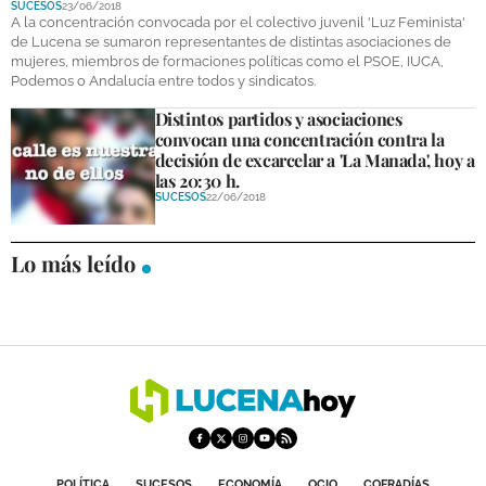
SUCESOS
23/06/2018
DEPORTES
A la concentración convocada por el colectivo juvenil 'Luz Feminista'
de Lucena se sumaron representantes de distintas asociaciones de
mujeres, miembros de formaciones políticas como el PSOE, IUCA,
COMPETICIONES
Podemos o Andalucía entre todos y sindicatos.
DEPORTE BASE
Distintos partidos y asociaciones
convocan una concentración contra la
OPINIÓN
decisión de excarcelar a 'La Manada', hoy a
las 20:30 h.
VENTANA CIUDADANA
SUCESOS
22/06/2018
CÓRDOBA
Lo más leído
PROVINCIA
SUBBÉTICA HOY
SALUD
OBRAS
NECROLÓGICAS
POLÍTICA
SUCESOS
ECONOMÍA
OCIO
COFRADÍAS