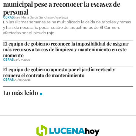
municipal pese a reconocer la escasez de
DEPORTES
personal
OBRAS
José María García Sánchez
04/09/2023
COMPETICIONES
En las últimas semanas se ha multiplicado la caída de árboles y ramas
y ha sido necesario podar cuatro de las palmeras de El Carmen,
DEPORTE BASE
afectadas por el picudo rojo
OPINIÓN
El equipo de gobierno reconoce la imposibilidad de asignar
más recursos a tareas de limpieza y mantenimiento en este
momento
VENTANA CIUDADANA
OBRAS
23/07/2020
CÓRDOBA
El equipo de gobierno apuesta por el jardín vertical y
renueva el contrato de mantenimiento
OBRAS
09/04/2018
PROVINCIA
Lo más leído
SUBBÉTICA HOY
SALUD
OBRAS
NECROLÓGICAS