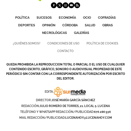
GALERÍAS
POLÍTICA
SUCESOS
ECONOMÍA
OCIO
COFRADÍAS
DEPORTES
OPINIÓN
CÓRDOBA
SALUD
OBRAS
NECROLÓGICAS
GALERÍAS
¿QUIÉNES SOMOS?
CONDICIONES DE USO
POLÍTICA DE COOKIES
CONTACTO
QUEDA PROHIBIDA LA REPRODUCCION TOTAL O PARCIAL O EL USO DE CUALQUIER
CONTENIDO ESCRITO, GRÁFICO, SONORO O AUDIOVISUAL PROPIEDAD DE ESTE
PERIÓDICO SIN CONTAR CON LA CORRESPONDIENTE AUTORIZACIÓN POR ESCRITO
DEL EDITOR.
EDITA:
DIRECTOR:
JOSÉ MARÍA GARCÍA SÁNCHEZ
REDACCIÓN:
JULIO ROMERO DE TORRES, 21. LOCAL 5. LUCENA
TELÉFONO Y WHATSAPP REDACCIÓN/PUBLICIDAD:
676 286 936
MAIL REDACCIÓN/PUBLICIDAD:
LUCENAHOY@LUCENAHOY.COM