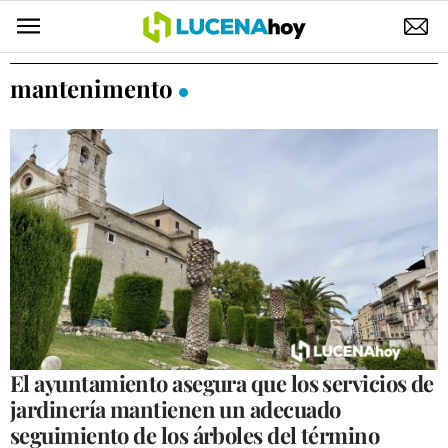
POLÍTICA
mantenimento
AYUNTAMIENTO
ELECCIONES
SUCESOS
ECONOMÍA
DESARROLLO LOCAL
LUCENA EMPRESAS
OCIO
El ayuntamiento asegura que los servicios de
jardinería mantienen un adecuado
COFRADÍAS
seguimiento de los árboles del término