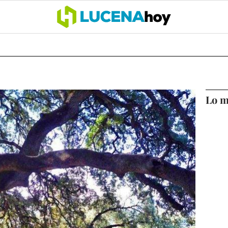
OCIO
COFRADÍAS
DEPORTES
OPINIÓN
CÓRDOBA
SALU
Lo m