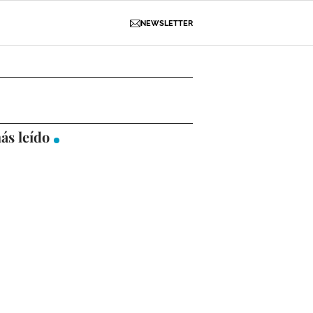
NEWSLETTER
D
OBRAS
NECROLÓGICAS
GALERÍAS
ás leído