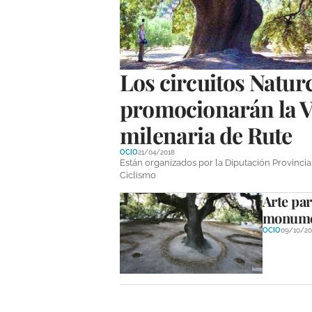
Los circuitos Natu
promocionarán la Ví
milenaria de Rute
OCIO
21/04/2018
Están organizados por la Diputación Provinc
Ciclismo
Arte par
monume
OCIO
09/10/20