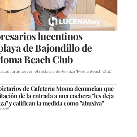
esarios lucentinos
laya de Bajondillo de
Moma Beach Club
Caracuel promueven el restaurante-terraza "Moma Beach Club"
pietarios de Cafetería Moma denuncian que
itación de la entrada a una cochera "les deja
aza" y califican la medida como "abusiva"
5/2016