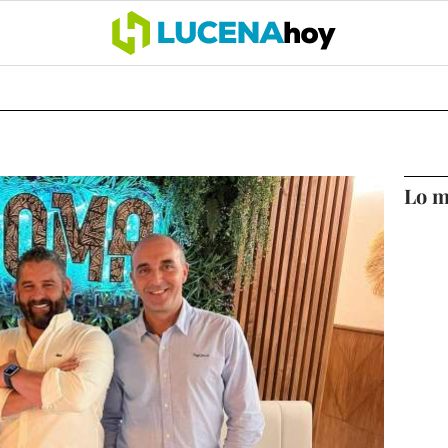
OCIO
COFRADÍAS
DEPORTES
OPINIÓN
CÓRDOBA
SALU
Lo m