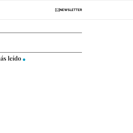
NEWSLETTER
D
OBRAS
NECROLÓGICAS
GALERÍAS
ás leído