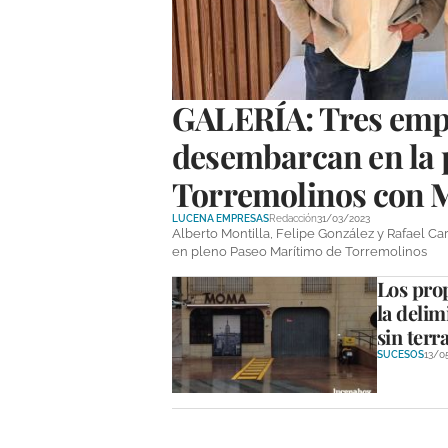
GALERÍA: Tres empr
desembarcan en la p
Torremolinos con 
LUCENA EMPRESAS
Redacción
31/03/2023
Alberto Montilla, Felipe González y Rafael 
en pleno Paseo Marítimo de Torremolinos
Los pro
la delim
sin terr
SUCESOS
13/0