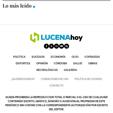
Lo más leído
DEPORTES
COMPETICIONES
DEPORTE BASE
OPINIÓN
VENTANA CIUDADANA
CÓRDOBA
POLÍTICA
SUCESOS
ECONOMÍA
OCIO
COFRADÍAS
DEPORTES
OPINIÓN
CÓRDOBA
SALUD
OBRAS
PROVINCIA
NECROLÓGICAS
GALERÍAS
SUBBÉTICA HOY
¿QUIÉNES SOMOS?
CONDICIONES DE USO
POLÍTICA DE COOKIES
CONTACTO
SALUD
QUEDA PROHIBIDA LA REPRODUCCION TOTAL O PARCIAL O EL USO DE CUALQUIER
OBRAS
CONTENIDO ESCRITO, GRÁFICO, SONORO O AUDIOVISUAL PROPIEDAD DE ESTE
PERIÓDICO SIN CONTAR CON LA CORRESPONDIENTE AUTORIZACIÓN POR ESCRITO
DEL EDITOR.
NECROLÓGICAS