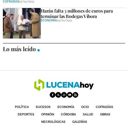
COFRADÍAS
17/04/2013
DEPORTES
Harán falta 3 millones de euros para
terminar las Bodegas Víbora
COMPETICIONES
ECONOMÍA
04/01/2012
DEPORTE BASE
OPINIÓN
Lo más leído
VENTANA CIUDADANA
CÓRDOBA
PROVINCIA
SUBBÉTICA HOY
SALUD
POLÍTICA
SUCESOS
ECONOMÍA
OCIO
COFRADÍAS
OBRAS
DEPORTES
OPINIÓN
CÓRDOBA
SALUD
OBRAS
NECROLÓGICAS
GALERÍAS
NECROLÓGICAS