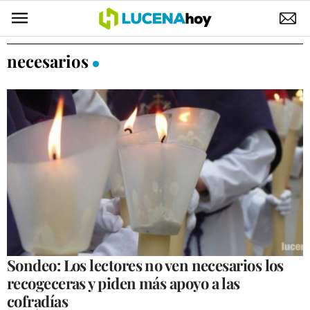
POLÍTICA
necesarios
AYUNTAMIENTO
ELECCIONES
SUCESOS
ECONOMÍA
DESARROLLO LOCAL
LUCENA EMPRESAS
OCIO
Sondeo: Los lectores no ven necesarios los
recogeceras y piden más apoyo a las
COFRADÍAS
cofradías