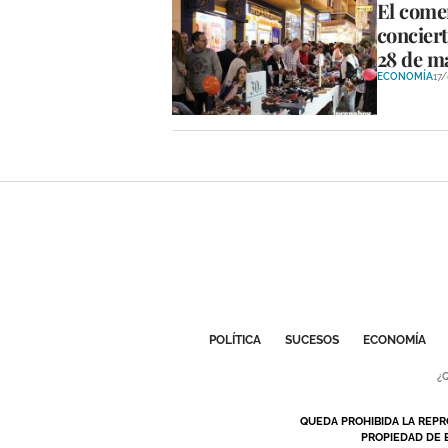
El comer
conciert
28 de m
ECONOMÍA
17
POLÍTICA
SUCESOS
ECONOMÍA
¿
QUEDA PROHIBIDA LA REPR
PROPIEDAD DE 