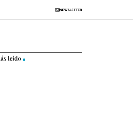
NEWSLETTER
D
OBRAS
NECROLÓGICAS
GALERÍAS
ás leído