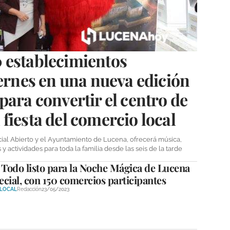
 establecimientos
iernes en una nueva edición
para convertir el centro de
fiesta del comercio local
cial Abierto y el Ayuntamiento de Lucena, ofrecerá música,
 actividades para toda la familia desde las seis de la tarde
Todo listo para la Noche Mágica de Lucena
cial, con 150 comercios participantes
 LOCAL
Redacción
23/05/2023