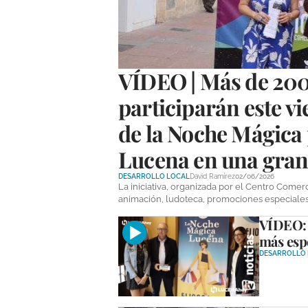
VÍDEO | Más de 200
participarán este v
de la Noche Mágica 
Lucena en una gran 
DESARROLLO LOCAL
David Ramírez
02/06/2026
La iniciativa, organizada por el Centro Comer
animación, ludoteca, promociones especiales y
VÍDEO: 
más espe
DESARROLLO