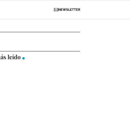
NEWSLETTER
D
OBRAS
NECROLÓGICAS
GALERÍAS
ás leído