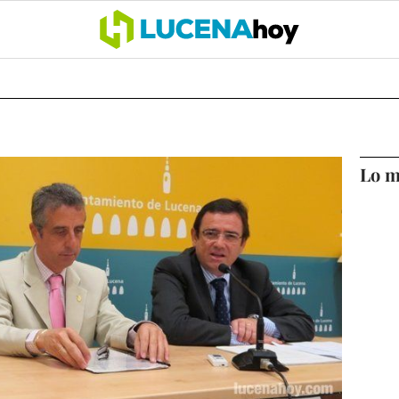
OCIO
COFRADÍAS
DEPORTES
OPINIÓN
CÓRDOBA
SALU
Lo m