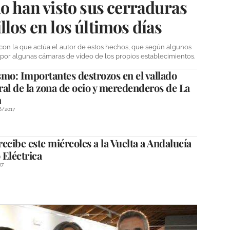
io han visto sus cerraduras
los en los últimos días
con la que actúa el autor de estos hechos, que según algunos
 por algunas cámaras de vídeo de los propios establecimientos.
mo: Importantes destrozos en el vallado
al de la zona de ocio y meredenderos de La
n
6/2017
ecibe este miércoles a la Vuelta a Andalucía
 Eléctrica
17