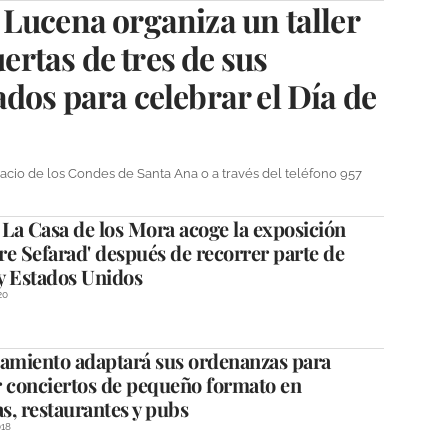
Lucena organiza un taller
uertas de tres de sus
dos para celebrar el Día de
lacio de los Condes de Santa Ana o a través del teléfono 957
La Casa de los Mora acoge la exposición
e Sefarad' después de recorrer parte de
y Estados Unidos
20
tamiento adaptará sus ordenanzas para
r conciertos de pequeño formato en
as, restaurantes y pubs
18