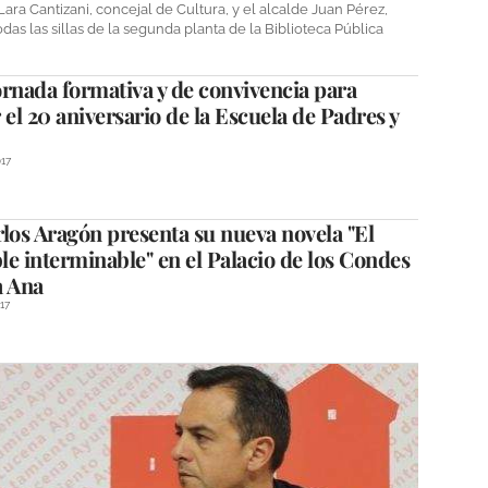
a Cantizani, concejal de Cultura, y el alcalde Juan Pérez,
as las sillas de la segunda planta de la Biblioteca Pública
rnada formativa y de convivencia para
 el 20 aniversario de la Escuela de Padres y
17
los Aragón presenta su nueva novela "El
e interminable" en el Palacio de los Condes
a Ana
17