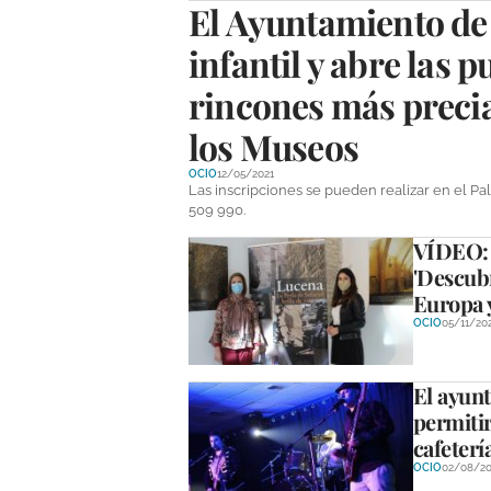
El Ayuntamiento de 
infantil y abre las p
rincones más precia
los Museos
OCIO
12/05/2021
Las inscripciones se pueden realizar en el Pa
509 990.
VÍDEO: 
'Descubr
Europa 
OCIO
05/11/20
El ayun
permiti
cafeterí
OCIO
02/08/20