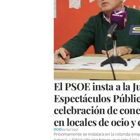
El PSOE insta a la J
Espectáculos Públic
celebración de con
en locales de ocio y
OCIO
21/02/2017
Próximamente se instalará en la rotonda emp
natural, y fabricado con hierro, que simulará 