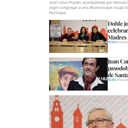
José Calvo Poyato, acompañado por Manuel Lar
logró congregar a una afluencia que ocupó tod
Municipal
Doble jo
celebrar
Madres
OCIO
06/03/20
Juan Car
pasodobl
de Sant
OCIO
02/03/20