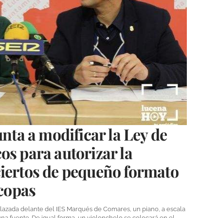
unta a modificar la Ley de
os para autorizar la
ciertos de pequeño formato
 copas
lazada delante del IES Marqués de Comares, un piano, a escala
una fuente. De igual forma, un violonchelo se colocará en el