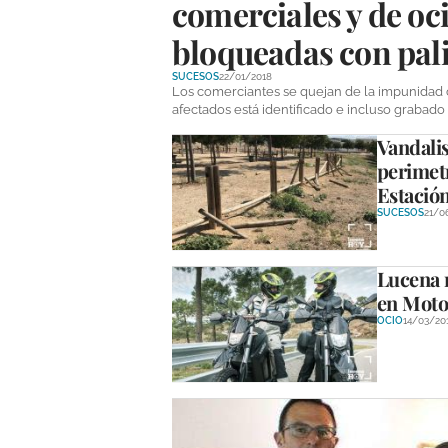
comerciales y de oc
bloqueadas con palil
SUCESOS
22/01/2018
Los comerciantes se quejan de la impunidad 
afectados está identificado e incluso grabado
Vandalis
perimetr
Estació
SUCESOS
21/0
Lucena r
en Moto
OCIO
14/03/20