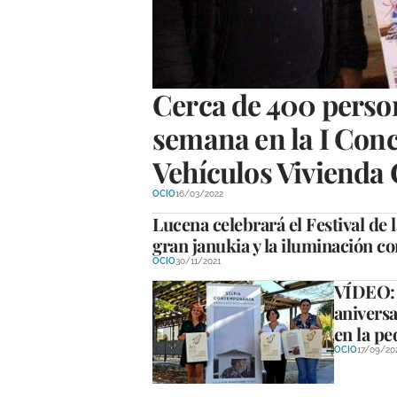
Cerca de 400 person
semana en la I Conc
Vehículos Vivienda
OCIO
16/03/2022
Lucena celebrará el Festival de 
gran janukia y la iluminación co
OCIO
30/11/2021
VÍDEO: E
aniversa
en la pe
OCIO
17/09/20