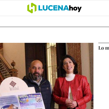
OCIO
COFRADÍAS
DEPORTES
OPINIÓN
CÓRDOBA
SALU
Lo m