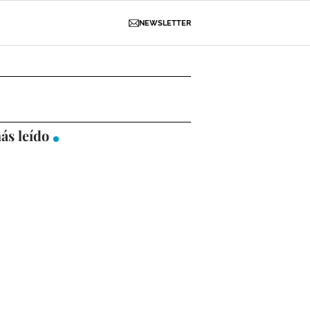
NEWSLETTER
D
OBRAS
NECROLÓGICAS
GALERÍAS
ás leído