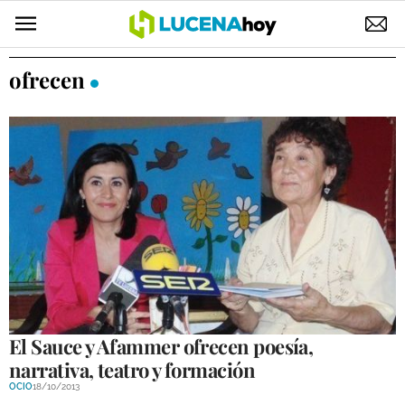
POLÍTICA
ofrecen
AYUNTAMIENTO
ELECCIONES
SUCESOS
ECONOMÍA
DESARROLLO LOCAL
LUCENA EMPRESAS
OCIO
El Sauce y Afammer ofrecen poesía,
narrativa, teatro y formación
COFRADÍAS
OCIO
18/10/2013