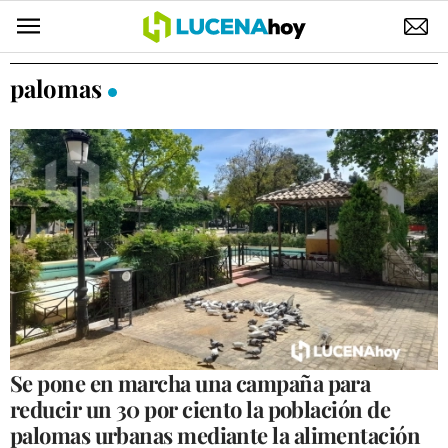
POLÍTICA
palomas
AYUNTAMIENTO
ELECCIONES
SUCESOS
ECONOMÍA
DESARROLLO LOCAL
LUCENA EMPRESAS
OCIO
Se pone en marcha una campaña para
reducir un 30 por ciento la población de
COFRADÍAS
palomas urbanas mediante la alimentación