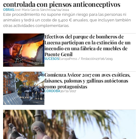
controlada con piensos anticonceptivos
DEPORTES
OBRAS
José María García Sánchez
24/04/2024
Este procedimiento no supone ningún riesgo para las personas ni
COMPETICIONES
animales y tedrá un coste de 5.400 € anuales, que incluyen también
otras actividades complementarias.
DEPORTE BASE
Efectivos del parque de bomberos de
Lucena participan en la extinción de un
OPINIÓN
incendio en una fábrica de muebles de
Puente Genil
VENTANA CIUDADANA
SUCESOS
EuropaPress / Redacción
27/06/2019
CÓRDOBA
Comienza Avicor 2017 con aves exóticas,
faisanes, palomas y gallinas autóctonas
PROVINCIA
como protagonistas
CÓRDOBA
30/11/2017
SUBBÉTICA HOY
SALUD
OBRAS
NECROLÓGICAS