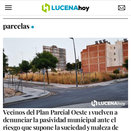
POLÍTICA
parcelas
AYUNTAMIENTO
ELECCIONES
SUCESOS
ECONOMÍA
DESARROLLO LOCAL
LUCENA EMPRESAS
OCIO
Vecinos del Plan Parcial Oeste 1 vuelven a
denunciar la pasividad municipal ante el
COFRADÍAS
riesgo que supone la suciedad y maleza de