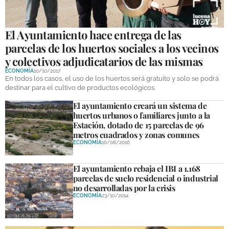
GALERÍAS
El Ayuntamiento hace entrega de las
parcelas de los huertos sociales a los vecinos
y colectivos adjudicatarios de las mismas
ECONOMÍA
10/10/2017
En todos los casos, el uso de los huertos será gratuito y solo se podrá
destinar para el cultivo de productos ecológicos.
El ayuntamiento creará un sistema de
huertos urbanos o familiares junto a la
Estación, dotado de 15 parcelas de 96
metros cuadrados y zonas comunes
ECONOMÍA
16/08/2016
El ayuntamiento rebaja el IBI a 1.168
parcelas de suelo residencial o industrial
no desarrolladas por la crisis
ECONOMÍA
23/10/2014