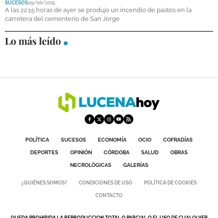
SUCESOS
09/06/2015
DEPORTES
A las 22:15 horas de ayer se produjo un incendio de pastos en la
carretera del cementerio de San Jorge
COMPETICIONES
Lo más leído
DEPORTE BASE
OPINIÓN
VENTANA CIUDADANA
CÓRDOBA
PROVINCIA
POLÍTICA
SUCESOS
ECONOMÍA
OCIO
COFRADÍAS
SUBBÉTICA HOY
DEPORTES
OPINIÓN
CÓRDOBA
SALUD
OBRAS
NECROLÓGICAS
GALERÍAS
SALUD
¿QUIÉNES SOMOS?
CONDICIONES DE USO
POLÍTICA DE COOKIES
OBRAS
CONTACTO
NECROLÓGICAS
QUEDA PROHIBIDA LA REPRODUCCION TOTAL O PARCIAL O EL USO DE CUALQUIER