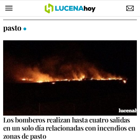
POLÍTICA
pasto
AYUNTAMIENTO
ELECCIONES
SUCESOS
ECONOMÍA
DESARROLLO LOCAL
LUCENA EMPRESAS
OCIO
Los bomberos realizan hasta cuatro salidas
en un solo día relacionadas con incendios en
COFRADÍAS
zonas de pasto