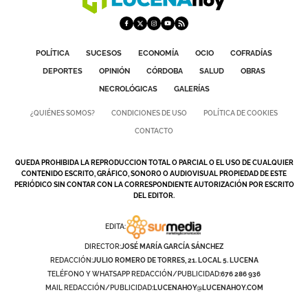
DEPORTES
COMPETICIONES
POLÍTICA
SUCESOS
ECONOMÍA
OCIO
COFRADÍAS
DEPORTE BASE
DEPORTES
OPINIÓN
CÓRDOBA
SALUD
OBRAS
NECROLÓGICAS
GALERÍAS
OPINIÓN
¿QUIÉNES SOMOS?
CONDICIONES DE USO
POLÍTICA DE COOKIES
VENTANA CIUDADANA
CONTACTO
CÓRDOBA
QUEDA PROHIBIDA LA REPRODUCCION TOTAL O PARCIAL O EL USO DE CUALQUIER
CONTENIDO ESCRITO, GRÁFICO, SONORO O AUDIOVISUAL PROPIEDAD DE ESTE
PROVINCIA
PERIÓDICO SIN CONTAR CON LA CORRESPONDIENTE AUTORIZACIÓN POR ESCRITO
DEL EDITOR.
SUBBÉTICA HOY
EDITA:
SALUD
DIRECTOR:
JOSÉ MARÍA GARCÍA SÁNCHEZ
REDACCIÓN:
JULIO ROMERO DE TORRES, 21. LOCAL 5. LUCENA
OBRAS
TELÉFONO Y WHATSAPP REDACCIÓN/PUBLICIDAD:
676 286 936
MAIL REDACCIÓN/PUBLICIDAD:
LUCENAHOY@LUCENAHOY.COM
NECROLÓGICAS