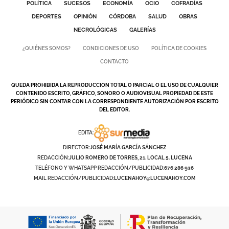
POLÍTICA
SUCESOS
ECONOMÍA
OCIO
COFRADÍAS
DEPORTES
OPINIÓN
CÓRDOBA
SALUD
OBRAS
GALERÍAS
NECROLÓGICAS
GALERÍAS
¿QUIÉNES SOMOS?
CONDICIONES DE USO
POLÍTICA DE COOKIES
CONTACTO
QUEDA PROHIBIDA LA REPRODUCCION TOTAL O PARCIAL O EL USO DE CUALQUIER
CONTENIDO ESCRITO, GRÁFICO, SONORO O AUDIOVISUAL PROPIEDAD DE ESTE
PERIÓDICO SIN CONTAR CON LA CORRESPONDIENTE AUTORIZACIÓN POR ESCRITO
DEL EDITOR.
EDITA:
DIRECTOR:
JOSÉ MARÍA GARCÍA SÁNCHEZ
REDACCIÓN:
JULIO ROMERO DE TORRES, 21. LOCAL 5. LUCENA
TELÉFONO Y WHATSAPP REDACCIÓN/PUBLICIDAD:
676 286 936
MAIL REDACCIÓN/PUBLICIDAD:
LUCENAHOY@LUCENAHOY.COM